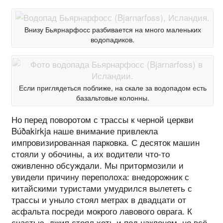
Внизу Бьярнарфосс разбивается на много маленьких
водопадиков.
Если приглядеться поближе, на скале за водопадом есть
базальтовые колонны.
Но перед поворотом с трассы к черной церкви
Búðakirkja наше внимание привлекла
импровизированная парковка. С десяток машин
стояли у обочины, а их водители что-то
оживленно обсуждали. Мы притормозили и
увидели причину переполоха: внедорожник с
китайскими туристами умудрился вылететь с
трассы и уныло стоял метрах в двадцати от
асфальта посреди мокрого лавового оврага. К
счастью, джип стоял хоть и под наклоном, но всё