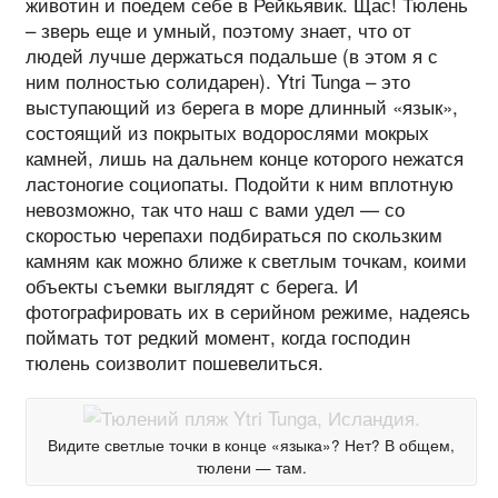
животин и поедем себе в Рейкьявик. Щас! Тюлень
– зверь еще и умный, поэтому знает, что от
людей лучше держаться подальше (в этом я с
ним полностью солидарен). Ytri Tunga – это
выступающий из берега в море длинный «язык»,
состоящий из покрытых водорослями мокрых
камней, лишь на дальнем конце которого нежатся
ластоногие социопаты. Подойти к ним вплотную
невозможно, так что наш с вами удел — со
скоростью черепахи подбираться по скользким
камням как можно ближе к светлым точкам, коими
объекты съемки выглядят с берега. И
фотографировать их в серийном режиме, надеясь
поймать тот редкий момент, когда господин
тюлень соизволит пошевелиться.
Видите светлые точки в конце «языка»? Нет? В общем,
тюлени — там.