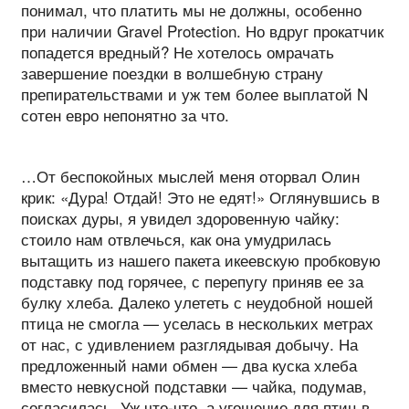
понимал, что платить мы не должны, особенно
при наличии Gravel Protection. Но вдруг прокатчик
попадется вредный? Не хотелось омрачать
завершение поездки в волшебную страну
препирательствами и уж тем более выплатой N
сотен евро непонятно за что.
…От беспокойных мыслей меня оторвал Олин
крик: «Дура! Отдай! Это не едят!» Оглянувшись в
поисках дуры, я увидел здоровенную чайку:
стоило нам отвлечься, как она умудрилась
вытащить из нашего пакета икеевскую пробковую
подставку под горячее, с перепугу приняв ее за
булку хлеба. Далеко улететь с неудобной ношей
птица не смогла — уселась в нескольких метрах
от нас, с удивлением разглядывая добычу. На
предложенный нами обмен — два куска хлеба
вместо невкусной подставки — чайка, подумав,
согласилась. Уж что-что, а угощение для птиц в