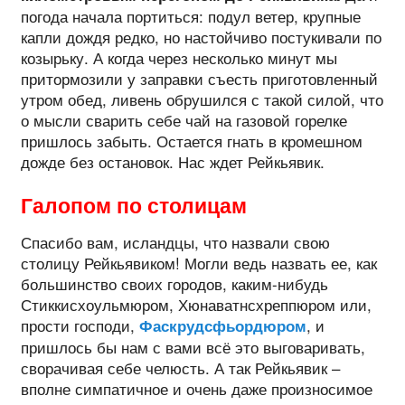
погода начала портиться: подул ветер, крупные
капли дождя редко, но настойчиво постукивали по
козырьку. А когда через несколько минут мы
притормозили у заправки съесть приготовленный
утром обед, ливень обрушился с такой силой, что
о мысли сварить себе чай на газовой горелке
пришлось забыть. Остается гнать в кромешном
дожде без остановок. Нас ждет Рейкьявик.
Галопом по столицам
Спасибо вам, исландцы, что назвали свою
столицу Рейкьявиком! Могли ведь назвать ее, как
большинство своих городов, каким-нибудь
Стиккисхоульмюром, Хюнаватнсхреппюром или,
прости господи,
, и
Фаскрудсфьордюром
пришлось бы нам с вами всё это выговаривать,
сворачивая себе челюсть. А так Рейкьявик –
вполне симпатичное и очень даже произносимое