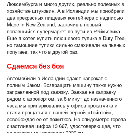
Люксембурга и много других, реально полезных в
хозяйстве штуковин. А в Исландии мы приобрели
два прекрасных пищевых контейнера с надписью
Made in New Zealand, заскочив в первый
попавшийся супермаркет по пути из Рейкьявика.
Еще я хотел купить плюшевого тупика в Duty Free,
но тамошние тупики сильно смахивали на пьяных
попугаев, так что в другой раз.
Сдаемся без боя
Автомобили в Исландии сдают напрокат с
полным баком. Возвращать машину также нужно
заправленной под завязку. Заехав на заправку
рядом с аэропортом, за 8 минут до назначенного
часа мы припарковались у офиса прокатчика и
стали прощаться с нашей верной «Тойотой»,
освобождая ее от пожитков. На спидометре горела
счастливая цифра 13 667, удостоверяющая, что
по острову мы проехали 2320 км.