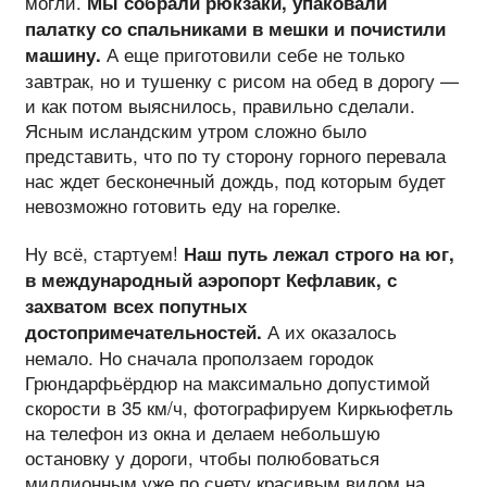
могли.
Мы собрали рюкзаки, упаковали
палатку со спальниками в мешки и почистили
А еще приготовили себе не только
машину.
завтрак, но и тушенку с рисом на обед в дорогу —
и как потом выяснилось, правильно сделали.
Ясным исландским утром сложно было
представить, что по ту сторону горного перевала
нас ждет бесконечный дождь, под которым будет
невозможно готовить еду на горелке.
Ну всё, стартуем!
Наш путь лежал строго на юг,
в международный аэропорт Кефлавик, с
захватом всех попутных
А их оказалось
достопримечательностей.
немало. Но сначала проползаем городок
Грюндарфьёрдюр на максимально допустимой
скорости в 35 км/ч, фотографируем Киркьюфетль
на телефон из окна и делаем небольшую
остановку у дороги, чтобы полюбоваться
миллионным уже по счету красивым видом на