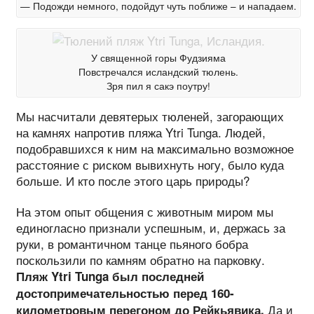
— Подожди немного, подойдут чуть поближе – и нападаем.
У священной горы Фудзияма
Повстречался исландский тюлень.
Зря пил я сакэ поутру!
Мы насчитали девятерых тюленей, загорающих
на камнях напротив пляжа Ytri Tunga. Людей,
подобравшихся к ним на максимально возможное
расстояние с риском вывихнуть ногу, было куда
больше. И кто после этого царь природы?
На этом опыт общения с животным миром мы
единогласно признали успешным, и, держась за
руки, в романтичном танце пьяного бобра
поскользили по камням обратно на парковку.
Пляж Ytri Tunga был последней
достопримечательностью перед 160-
Да и
километровым перегоном до Рейкьявика.