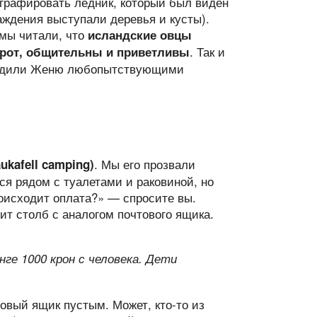
графировать ледник, который был виден
аждения выступали деревья и кусты).
 мы читали, что
исландские овцы
. Так и
орот, общительны и приветливы
градили Женю любопытствующими
. Мы его прозвали
kafell camping)
я рядом с туалетами и раковиной, но
роисходит оплата?» — спросите вы.
ит столб с аналогом почтового ящика.
ге 1000 крон с человека. Дети
товый ящик пустым. Может, кто-то из