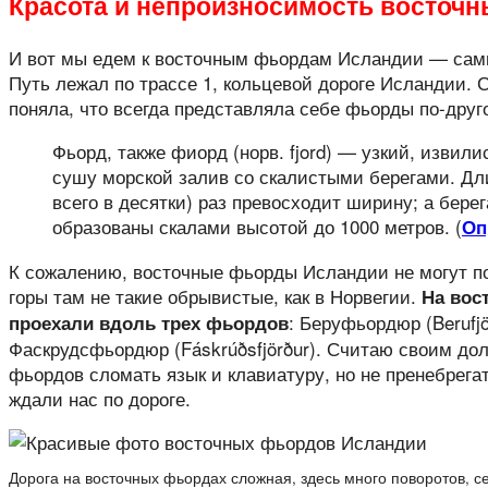
Красота и непроизносимость восточ
И вот мы едем к восточным фьордам Исландии — сам
Путь лежал по трассе 1, кольцевой дороге Исландии. С
поняла, что всегда представляла себе фьорды по-друг
Фьорд, также фиорд (норв. fjord) — узкий, извил
сушу морской залив со скалистыми берегами. Дл
всего в десятки) раз превосходит ширину; а бере
образованы скалами высотой до 1000 метров. (
Оп
К сожалению, восточные фьорды Исландии не могут по
горы там не такие обрывистые, как в Норвегии.
На вос
: Беруфьордюр (Berufjö
проехали вдоль трех фьордов
Фаскрудсфьордюр (Fáskrúðsfjörður). Считаю своим дол
фьордов сломать язык и клавиатуру, но не пренебрегат
ждали нас по дороге.
Дорога на восточных фьордах сложная, здесь много поворотов, с