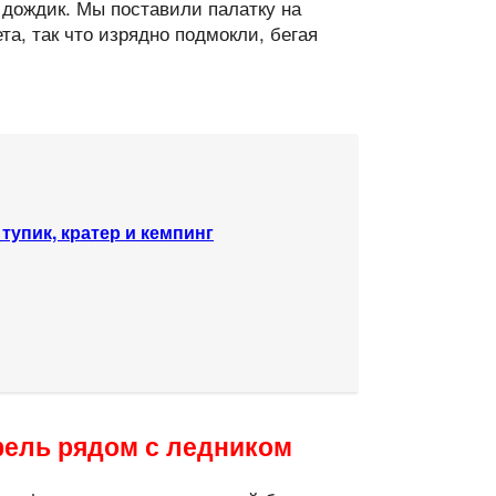
 дождик. Мы поставили палатку на
а, так что изрядно подмокли, бегая
тупик, кратер и кемпинг
ель рядом с ледником