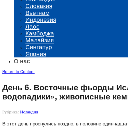
Словакия
Вьетнам
Индонезия
Лаос
Камбоджа
Малайзия
Сингапур
Япония
О нас
Return to Content
День 6. Восточные фьорды Ис
водопадики», живописные кемп
Рубрика:
Исландия
В этот день проснулись поздно, в половине одиннадцат