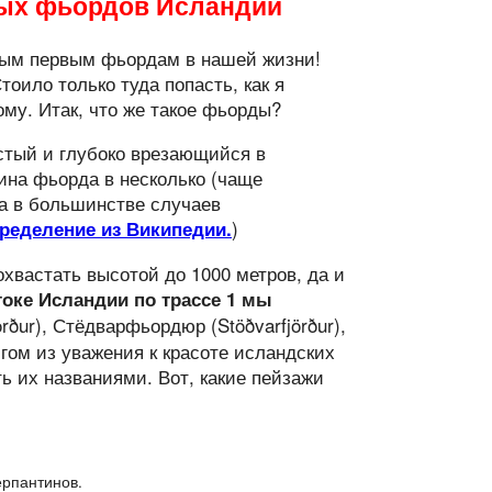
ных фьордов Исландии
ым первым фьордам в нашей жизни!
тоило только туда попасть, как я
ому. Итак, что же такое фьорды?
истый и глубоко врезающийся в
ина фьорда в несколько (чаще
га в большинстве случаев
)
ределение из Википедии.
хвастать высотой до 1000 метров, да и
токе Исландии по трассе 1 мы
rður), Стёдварфьордюр (Stöðvarfjörður),
гом из уважения к красоте исландских
ь их названиями. Вот, какие пейзажи
ерпантинов.