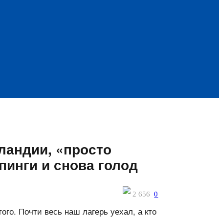
ландии, «просто
инги и снова голод
2 656
0
ого. Почти весь наш лагерь уехал, а кто