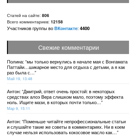
Статей на сайте:
806
Всего комментариев:
12158
Участников группы во
ВКонтакте
:
4400
Свежие комментарии
Полина
: “
мы только вернулись в начале мая с Вонгамата
Паттайи…шикарное место для отдыха с детьми, а я как
раз была с…
”
Май 19, 13:48
Антон
: “
Дмитрий, ответ очень простой: в некоторых
средствах aлoэ Bepa слишком мало, поэтому эффекта
ноль. Ищите мази, в которых почти только…
”
Мар 9, 15:11
Антон
: “
Поменьше читайте непрофессиональные статьи
и слушайте такие же советы в комментариях. Ни в коем
случае нельзя использовать кокосовое масло как…
”