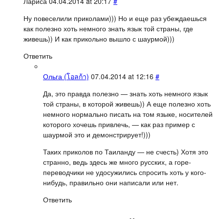
Лариса
04.04.2014 at 20:17
#
Ну повеселили приколами))) Но и еще раз убеждаешься
как полезно хоть немного знать язык той страны, где
живешь)) И как прикольно вышло с шаурмой)))
Ответить
Ольга (โอลก้า)
07.04.2014 at 12:16
#
Да, это правда полезно — знать хоть немного язык
той страны, в которой живешь)) А еще полезно хоть
немного нормально писать на том языке, носителей
которого хочешь привлечь, — как раз пример с
шаурмой это и демонстрирует!)))
Таких приколов по Таиланду — не счесть) Хотя это
странно, ведь здесь же много русских, а горе-
переводчики не удосужились спросить хоть у кого-
нибудь, правильно они написали или нет.
Ответить