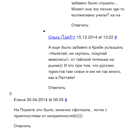
забавно было слушать…
Может они эту песню где-то
коллективно учили? ха-ха
Ответить
Ольга (โอลก้า)
15.12.2014 at 13:22
#
А еще было забавно в Краби услышать
«Налетай, не скупись, покупай
живопись!» от тайской тетеньки на
рынке)) И это при том, что русских
туристов там совсе-е-ем не так много,
как в Паттайе!
Ответить
Елена
30.04.2014 at 00:05
#
На Пхукете это было, конечно сфоткала , лоток с
приятностями от неприятностей)))))
Ответить