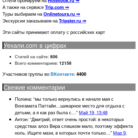
Отели бронируем на
Hotellook.ru ⇒
А также на сервисе
Trip.com ⇒
Туры выбираем на
Onlinetours.ru ⇒
Экскурсии заказываем на
Tripster.ru ⇒
Эти сайты принимают оплату с российских карт
Уехали.com в цифрах
Статей на сайте:
806
Всего комментариев:
12158
Участников группы во
ВКонтакте
:
4400
Свежие комментарии
Полина
: “
мы только вернулись в начале мая с
Вонгамата Паттайи…шикарное место для отдыха с
детьми, а я как раз была с…
”
Май 19, 13:48
Антон
: “
Дмитрий, ответ очень простой: в некоторых
средствах aлoэ Bepa слишком мало, поэтому эффекта
ноль. Ищите мази, в которых почти только…
”
Мар 9,