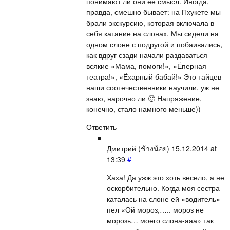
понимают ли они ее смысл. Иногда,
правда, смешно бывает: на Пхукете мы
брали экскурсию, которая включала в
себя катание на слонах. Мы сидели на
одном слоне с подругой и побаивались,
как вдруг сзади начали раздаваться
всякие «Мама, помоги!», «Ёперная
театра!», «Ёхарный бабай!» Это тайцев
наши соотечественники научили, уж не
знаю, нарочно ли 🙂 Напряжение,
конечно, стало намного меньше))
Ответить
Дмитрий (ช้างน้อย)
15.12.2014 at
13:39
#
Хаха! Да ужж это хоть весело, а не
оскорбительно. Когда моя сестра
каталась на слоне ей «водитель»
пел «Ой мороз,….. мороз не
морозь… моего слона-ааа» так