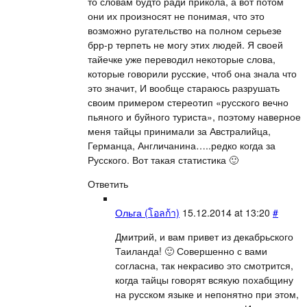
то словам будто ради прикола, а вот потом
они их произносят не понимая, что это
возможно ругательство на полном серьезе
брр-р терпеть не могу этих людей. Я своей
тайечке уже переводил некоторые слова,
которые говорили русские, чтоб она знала что
это значит, И вообще стараюсь разрушать
своим примером стереотип «русского вечно
пьяного и буйного туриста», поэтому наверное
меня тайцы принимали за Австралийца,
Германца, Англичанина…..редко когда за
Русского. Вот такая статистика 🙂
Ответить
Ольга (โอลก้า)
15.12.2014 at 13:20
#
Дмитрий, и вам привет из декабрьского
Таиланда! 🙂 Совершенно с вами
согласна, так некрасиво это смотрится,
когда тайцы говорят всякую похабщину
на русском языке и непонятно при этом,