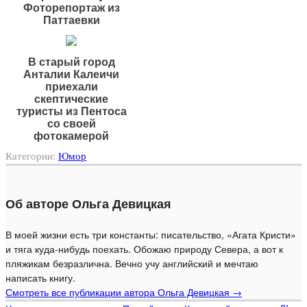
Фоторепортаж из
Паттаевки
В старый город
Анталии Калеичи
приехали
скептические
туристы из Пентоса
со своей
фотокамерой
Категории:
Юмор
Об авторе Ольга Девицкая
В моей жизни есть три константы: писательство, «Агата Кристи»
и тяга куда-нибудь поехать. Обожаю природу Севера, а вот к
пляжикам безразлична. Вечно учу английский и мечтаю
написать книгу.
Смотреть все публикации автора Ольга Девицкая
→