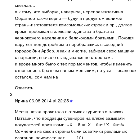
светлая…
я к тому, что выборка, наверное, нерепрезентативна..
Обратное также верно — будучи продуктом великой
страны-изготовителя комсомольских строек и пр., долгое
время пребывал в иллюзии единства и братства
чернокожего населения с белокожими братьями.. Поживя
пару лет под детройтом и перебравшись в соседний
городок Энн Арбор, я как и многие, забирая свою машину
с парковки, вначале оглядывался по сторонам..
и вроде много было с тех пор моментов, чтобы изменить
отношение к братьям нашим меньшим, но увы — осадочек
остался.. сом нам на
Ответить
Ирина
06.08.2014 at 22:25
#
Месяц назад прочитала в отзывах туристов о пляжах
Паттайи, что продавцы сувениров на пляже зазывали
покупателей призывами: «Х….йня! Х….йня! Х…йня!»
Сомнений из какой страны были советчики рекламных
слоганов, почему-то нет…….. ))))