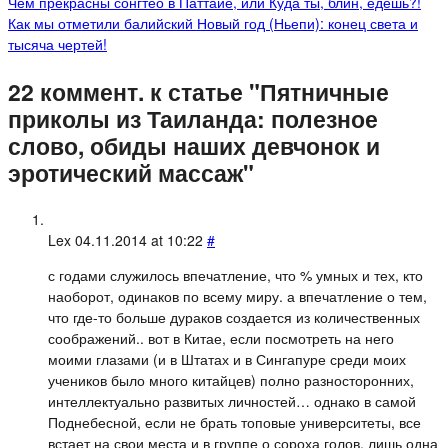
Чем прекрасны сонгтео в Паттайе, или Куда ты, блин, едешь?!
Как мы отметили балийский Новый год (Ньепи): конец света и
тысяча чертей!
22 коммент. к статье "Пятничные
приколы из Таиланда: полезное
слово, обиды наших девчонок и
эротический массаж"
Lex
04.11.2014 at 10:22
#
с годами служилось впечатление, что % умных и тех, кто
наоборот, одинаков по всему миру. а впечатление о тем,
что где-то больше дураков создается из количественных
соображений.. вот в Китае, если посмотреть на него
моими глазами (и в Штатах и в Сингапуре среди моих
учеников было много китайцев) полно разносторонних,
интеллектуально развитых личностей… однако в самой
Поднебесной, если не брать топовые университеты, все
встает на свои места и в группе о сороха голов, лишь одна