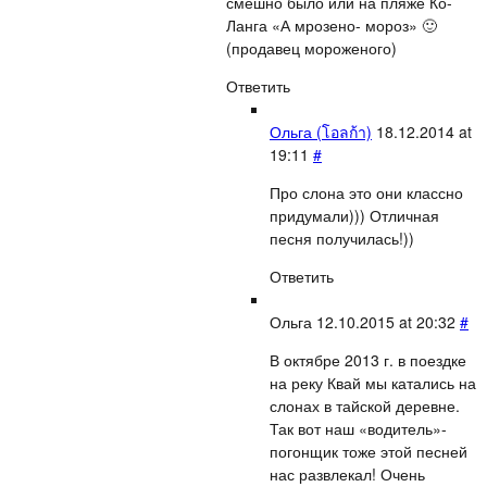
смешно было или на пляже Ко-
Ланга «А мрозено- мороз» 🙂
(продавец мороженого)
Ответить
Ольга (โอลก้า)
18.12.2014 at
19:11
#
Про слона это они классно
придумали))) Отличная
песня получилась!))
Ответить
Ольга
12.10.2015 at 20:32
#
В октябре 2013 г. в поездке
на реку Квай мы катались на
слонах в тайской деревне.
Так вот наш «водитель»-
погонщик тоже этой песней
нас развлекал! Очень