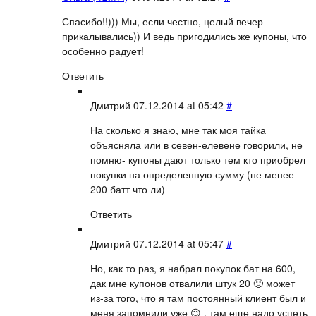
Спасибо!!))) Мы, если честно, целый вечер
прикалывались)) И ведь пригодились же купоны, что
особенно радует!
Ответить
Дмитрий
07.12.2014 at 05:42
#
На сколько я знаю, мне так моя тайка
объясняла или в севен-елевене говорили, не
помню- купоны дают только тем кто приобрел
покупки на определенную сумму (не менее
200 батт что ли)
Ответить
Дмитрий
07.12.2014 at 05:47
#
Но, как то раз, я набрал покупок бат на 600,
дак мне купонов отвалили штук 20 🙂 может
из-за того, что я там постоянный клиент был и
меня запомнили уже 😉 , там еще надо успеть