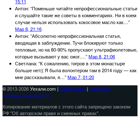
15:11
Антон
: “
Поменьше читайте непрофессиональные статьи
и слушайте такие же советы в комментариях. Ни в коем
случае нельзя использовать кокосовое масло как…
”
Мар 8, 21:16
Антон
: “
Абсолютно непрофессиональная статья,
вводящая в заблуждение. Тучи блокируют только
тепловые, но на 80-90% пропускают ультрафиолетовые,
которые вызывают у вас ожог.…
”
Мар 8, 21:06
Светлана
: “
К сожалению, тигров в этом монастыре
больше нет(( Я была волонтером там в 2014 году — как
мне рассказывали, я…
”
Мар 7, 01:20
©
2013-2026
Уехали.com |
Карта сайта
|
Политика
конфиденциальности
Копирование материалов с этого сайта запрещено законом
РФ "Об авторском праве и смежных правах".