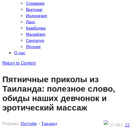
Словакия
Вьетнам
Индонезия
Лаос
Камбоджа
Малайзия
Сингапур
Япония
О нас
Return to Content
Пятничные приколы из
Таиланда: полезное слово,
обиды наших девчонок и
эротический массаж
Рубрика:
Паттайя
»
Таиланд
21 993
22