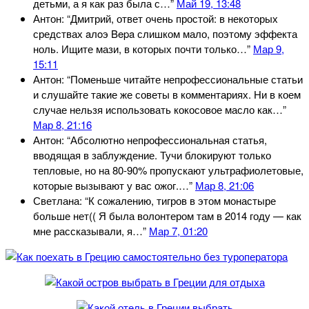
детьми, а я как раз была с…
”
Май 19, 13:48
Антон
: “
Дмитрий, ответ очень простой: в некоторых
средствах aлoэ Bepa слишком мало, поэтому эффекта
ноль. Ищите мази, в которых почти только…
”
Мар 9,
15:11
Антон
: “
Поменьше читайте непрофессиональные статьи
и слушайте такие же советы в комментариях. Ни в коем
случае нельзя использовать кокосовое масло как…
”
Мар 8, 21:16
Антон
: “
Абсолютно непрофессиональная статья,
вводящая в заблуждение. Тучи блокируют только
тепловые, но на 80-90% пропускают ультрафиолетовые,
которые вызывают у вас ожог.…
”
Мар 8, 21:06
Светлана
: “
К сожалению, тигров в этом монастыре
больше нет(( Я была волонтером там в 2014 году — как
мне рассказывали, я…
”
Мар 7, 01:20