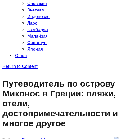
Словакия
Вьетнам
Индонезия
Лаос
Камбоджа
Малайзия
Сингапур
Япония
О нас
Return to Content
Путеводитель по острову
Миконос в Греции: пляжи,
отели,
достопримечательности и
многое другое