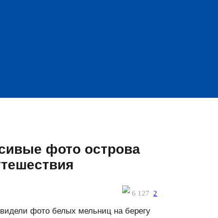
асивые фото острова
утешествия
6 127
2
 видели фото белых мельниц на берегу