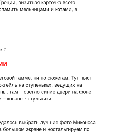
реции, визитная карточка всего
спамить мельницами и котами, а
ся?
ии
товой гамме, ни по сюжетам. Тут пьют
октейль на ступеньках, ведущих на
ены, там – светло-синие двери на фоне
м – кованые стульчики.
е удалось выбрать лучшие фото Миконоса
а большом экране и ностальгируем по