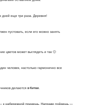
 дней еще три раза. Деревня!
олжен пустовать, если его можно занять
е цветов может выглядеть и так 🙂
один человек, настолько гармонично все
очников делаются
в Китае
.
— к набережной придешь. Направо пойдешь —