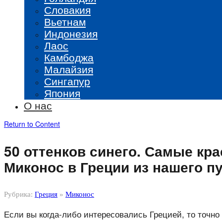
Словакия
Вьетнам
Индонезия
Лаос
Камбоджа
Малайзия
Сингапур
Япония
О нас
Return to Content
50 оттенков синего. Самые кр
Миконос в Греции из нашего п
Рубрика:
Греция
»
Миконос
Если вы когда-либо интересовались Грецией, то точно