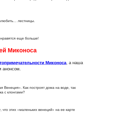
полюбить… лестницы.
е нравятся еще больше!
ей Миконоса
, а наша
топримечательности Миконоса
м анонсом.
 Венеция». Как построят дома на воде, так
ка с клонгами?
 что этих «маленьких венеций» на ее карте