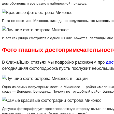
дом обогнешь и все равно к набережной придешь.
Пока не посетишь Миконос, никогда не подумаешь, что можешь 
И вот как улица смотрится с одной из них. Кажется, лестницы мн
Фото главных достопримечательност
В ближайших статьях мы подробно расскажем про
дос
сегодняшняя фотоподборка пусть послужит небольши
Одно из самых популярных мест на Миконосе — район «маленькая
сразу — Венеция, Венеция… Почему не трущобный район Бангко
Девушка фотографирует противоположную сторону только потому,
памяти уже штук пятьдесят (у нас именно столько).