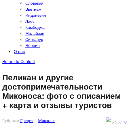
Словакия
Вьетнам
Индонезия
Лаос
Камбоджа
Малайзия
Сингапур
Япония
О нас
Return to Content
Пеликан и другие
достопримечательности
Миконоса: фото с описанием
+ карта и отзывы туристов
Рубрика:
Греция
»
Миконос
6 937
0