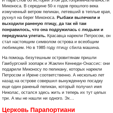
Миконоса. В середине 50-х годов прошлого века
измученный ветром пеликан, летевший в теплые края,
рухнул на берег Миконоса.
Рыбаки вылечили и
выходили раненую птицу, да так ей там
понравилось, что она подружилась с людьми и
Красавца нарекли Петросом, он
передумала улетать.
стал настоящим символом острова и всеобщим
любимцем. Но в 1985 году птицу сбила машина.
На помощь безутешным островитянам пришли
Гамбургский зоопарк и Жаклин Кеннеди-Онассис: они
подарили Миконосу по пеликану, которых нарекли
Петросом и Ирене соответственно. А несколько лет
назад на острове совершил вынужденную посадку
еще один раненый пеликан, который получил имя
Николас, остался здесь жить и теперь их тут целых
три. А мы не нашли ни одного. Эх…
Церковь Парапортиани