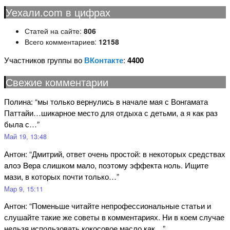
Уехали.com в цифрах
Статей на сайте:
806
Всего комментариев:
12158
Участников группы во
ВКонтакте
:
4400
Свежие комментарии
Полина
: “
мы только вернулись в начале мая с Вонгамата
Паттайи…шикарное место для отдыха с детьми, а я как раз
была с…
”
Май 19, 13:48
Антон
: “
Дмитрий, ответ очень простой: в некоторых средствах
aлoэ Bepa слишком мало, поэтому эффекта ноль. Ищите
мази, в которых почти только…
”
Мар 9, 15:11
Антон
: “
Поменьше читайте непрофессиональные статьи и
слушайте такие же советы в комментариях. Ни в коем случае
нельзя использовать кокосовое масло как…
”