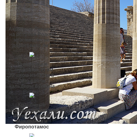
Акрополь Линдоса
на острове Родос:
красиво, но не
дороговато ли?
Только вы и
Санторини: 11 км
пешком из Тиры в
Ойю вдоль
кальдеры вулкана
Красочные
рыбацкие деревушки
Милоса: Клима,
Мандракия и
Фиропотамос