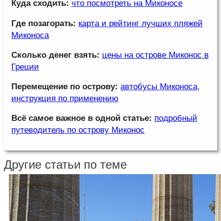
что посмотреть на Миконосе
Куда сходить:
карта и рейтинг лучших пляжей
Где позагорать:
Миконоса
цены на острове Миконос в
Сколько денег взять:
Греции
автобусы Миконоса,
Перемещение по острову:
инструкция по применению
подробный
Всё самое важное в одной статье:
путеводитель по острову Миконос
Другие статьи по теме