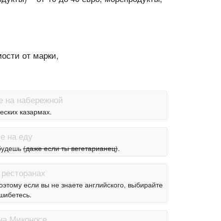
мости от марки,
еских казармах.
 будешь
(даже если ты вегетарианец)
.
оэтому если вы не знаете английского, выбирайте
ошибетесь.