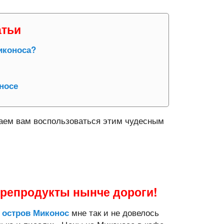
атьи
иконоса?
носе
гаем вам воспользоваться этим чудесным
орепродукты нынче дороги!
а
мне так и не довелось
остров Миконос