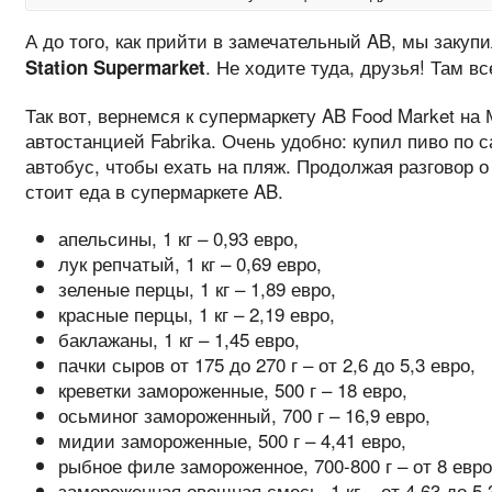
А до того, как прийти в замечательный AB, мы закуп
. Не ходите туда, друзья! Там вс
Station Supermarket
Так вот, вернемся к супермаркету AB Food Market на
автостанцией Fabrika. Очень удобно: купил пиво по с
автобус, чтобы ехать на пляж. Продолжая разговор о
стоит еда в супермаркете AB.
апельсины, 1 кг – 0,93 евро,
лук репчатый, 1 кг – 0,69 евро,
зеленые перцы, 1 кг – 1,89 евро,
красные перцы, 1 кг – 2,19 евро,
баклажаны, 1 кг – 1,45 евро,
пачки сыров от 175 до 270 г – от 2,6 до 5,3 евро,
креветки замороженные, 500 г – 18 евро,
осьминог замороженный, 700 г – 16,9 евро,
мидии замороженные, 500 г – 4,41 евро,
рыбное филе замороженное, 700-800 г – от 8 евро
замороженная овощная смесь, 1 кг – от 4,63 до 5,