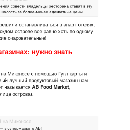
ения совести владельцы ресторана ставят в эту
у шалость за более-менее адекватные цены.
решили останавливаться в апарт-отелях,
каждом острове все равно хоть по одному
кие очаровательные!
газинах: нужно знать
 на Миконосе с помощью Гугл-карты и
амый лучший продуктовый магазин нам
от называется
,
AB Food Market
лица острова).
— в cупермаркете AB!