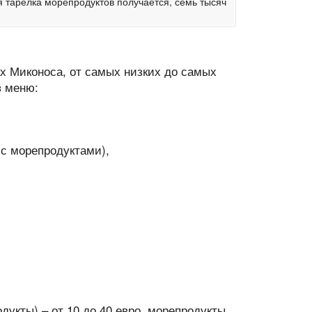
 тарелка морепродуктов получается, семь тысяч
х Миконоса, от самых низких до самых
в меню:
– с морепродуктами),
дукты) – от 10 до 40 евро, морепродукты,