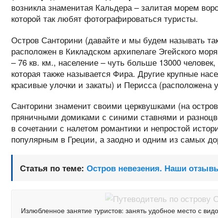
возникла знаменитая Кальдера – залитая морем воро
которой так любят фотографироваться туристы.
Остров Санторини (давайте и мы будем называть та
расположен в Кикладском архипелаге Эгейского моря
– 76 кв. км., население – чуть больше 13000 человек,
которая также называется Фира. Другие крупные на
красивые улочки и закаты) и Перисса (расположена у
Санторини знаменит своими церквушками (на остров
пряничными домиками с синими ставнями и разноцв
в сочетании с налетом романтики и непростой исто
популярным в Греции, а заодно и одним из самых до
Статья по теме:
Остров невезения. Наши отзыв
Излюбленное занятие туристов: занять удобное место с видо