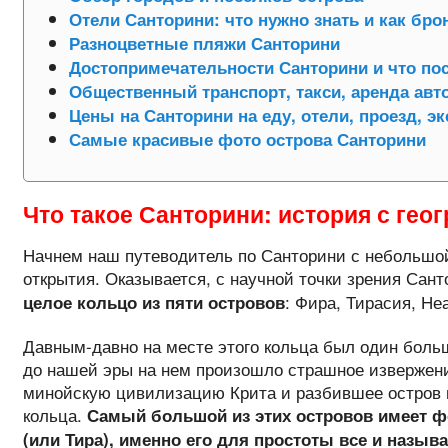
Отели Санторини: что нужно знать и как бро
Разноцветные пляжи Санторини
Достопримечательности Санторини и что пос
Общественный транспорт, такси, аренда авт
Цены на Санторини на еду, отели, проезд, э
Самые красивые фото острова Санторини
Что такое Санторини: история с гео
Начнем наш путеводитель по Санторини с небольшой
открытия. Оказывается, с научной точки зрения Сант
: Фира, Тирасия, Н
целое кольцо из пяти островов
Давным-давно на месте этого кольца был один больш
до нашей эры на нем произошло страшное извержен
минойскую цивилизацию Крита и разбившее остров н
кольца.
Самый большой из этих островов имеет ф
(или Тира), именно его для простоты все и назыв