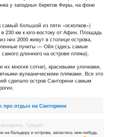
нка у западных берегов Фиры, на фоне
к самый большой из пяти «осколков»)
 в 230 км к юго-востоку от Афин. Площадь
 из них 2000 живут в столице острова,
селенные пункты — Ойя (здесь самые
 самого длинного на острове пляжа).
е их многие сотни), красивыми улочками,
етными вулканическими пляжами. Все это
рией сделало остров Санторини самым
рогих.
ы про отдых на Санторини
м на Кальдеру и острова, запастись чем-нибудь