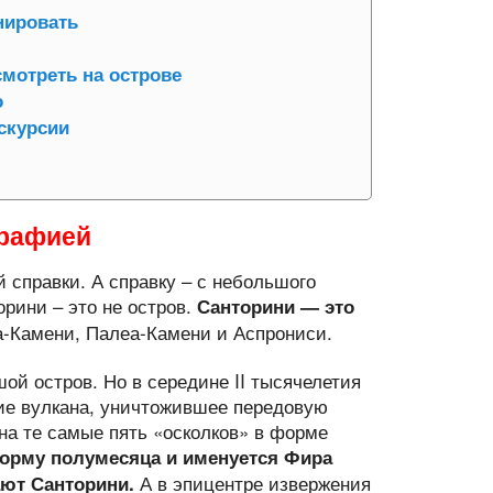
нировать
мотреть на острове
о
кскурсии
графией
 справки. А справку – с небольшого
орини – это не остров.
Санторини — это
еа-Камени, Палеа-Камени и Аспрониси.
ой остров. Но в середине II тысячелетия
ие вулкана, уничтожившее передовую
а те самые пять «осколков» в форме
орму полумесяца и именуется Фира
А в эпицентре извержения
ают Санторини.