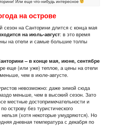
торини! Или еще что-нибудь интересное
огода на острове
ий сезон на Санторини длится с конца мая
: в это время
иходится на июль-август
ены на отели и самые большие толпы
анторини – в конце мая, июне, сентябре
ре еще (или уже) теплое, а цены на отели
 меньше, чем в июле-августе.
уристов невозможно: даже зимой сюда
ораздо меньше, чем в высокий сезон. Зато
 все местные достопримечательности и
по острову без туристического
 нельзя (хотя некоторые умудряются). Но
едняя дневная температура с декабря по