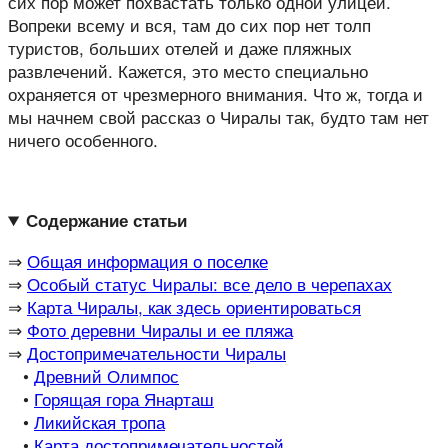
сих пор может похвастать только одной улицей.
Вопреки всему и вся, там до сих пор нет толп
туристов, больших отелей и даже пляжных
развлечений. Кажется, это место специально
охраняется от чрезмерного внимания. Что ж, тогда и
мы начнем свой рассказ о Чиралы так, будто там нет
ничего особенного.
Содержание статьи
⇒
Общая информация о поселке
⇒
Особый статус Чиралы: все дело в черепахах
⇒
Карта Чиралы, как здесь ориентироваться
⇒
Фото деревни Чиралы и ее пляжа
⇒
Достопримечательности Чиралы
•
Древний Олимпос
•
Горящая гора Янарташ
•
Ликийская тропа
•
Карта достопримечательностей