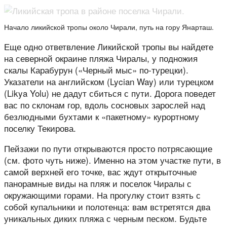
Начало ликийской тропы около Чирали, путь на гору Янарташ.
Еще одно ответвление Ликийской тропы вы найдете
на северной окраине пляжа Чиралы, у подножия
скалы Карабурун («Черный мыс» по-турецки).
Указатели на английском (Lycian Way) или турецком
(Likya Yolu) не дадут сбиться с пути. Дорога поведет
вас по склонам гор, вдоль сосновых зарослей над
безлюдными бухтами к «пакетному» курортному
поселку Текирова.
Пейзажи по пути открываются просто потрясающие
(см. фото чуть ниже). Именно на этом участке пути, в
самой верхней его точке, вас ждут открыточные
панорамные виды на пляж и поселок Чиралы с
окружающими горами. На прогулку стоит взять с
собой купальники и полотенца: вам встретятся два
уникальных диких пляжа с черным песком. Будьте