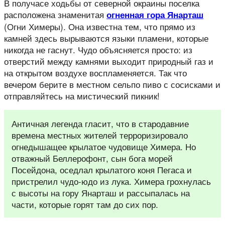
В получасе ходьбы от северной окраины поселка
расположена знаменитая
огненная гора Янарташ
(Огни Химеры). Она известна тем, что прямо из
камней здесь вырываются языки пламени, которые
никогда не гаснут. Чудо объясняется просто: из
отверстий между камнями выходит природный газ и
на открытом воздухе воспламеняется. Так что
вечером берите в местном сельпо пиво с сосисками и
отправляйтесь на мистический пикник!
Античная легенда гласит, что в стародавние
времена местных жителей терроризировало
огнедышащее крылатое чудовище Химера. Но
отважный Беллерофонт, сын бога морей
Посейдона, оседлал крылатого коня Пегаса и
пристрелил чудо-юдо из лука. Химера грохнулась
с высоты на гору Янарташ и рассыпалась на
части, которые горят там до сих пор.