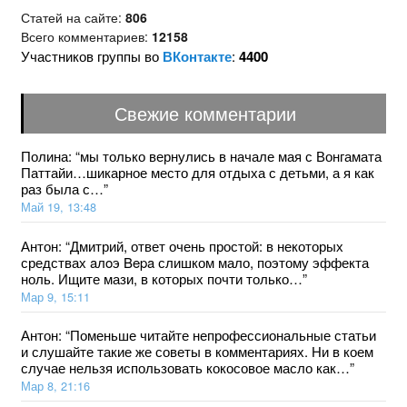
Статей на сайте:
806
Всего комментариев:
12158
Участников группы во
ВКонтакте
:
4400
Свежие комментарии
Полина
: “
мы только вернулись в начале мая с Вонгамата
Паттайи…шикарное место для отдыха с детьми, а я как
раз была с…
”
Май 19, 13:48
Антон
: “
Дмитрий, ответ очень простой: в некоторых
средствах aлoэ Bepa слишком мало, поэтому эффекта
ноль. Ищите мази, в которых почти только…
”
Мар 9, 15:11
Антон
: “
Поменьше читайте непрофессиональные статьи
и слушайте такие же советы в комментариях. Ни в коем
случае нельзя использовать кокосовое масло как…
”
Мар 8, 21:16