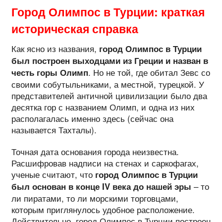
Город Олимпос в Турции: краткая
историческая справка
Как ясно из названия,
город Олимпос в Турции
был построен выходцами из Греции и назван в
. Но не той, где обитал Зевс со
честь горы Олимп
своими собутыльниками, а местной, турецкой. У
представителей античной цивилизации было два
десятка гор с названием Олимп, и одна из них
располагалась именно здесь (сейчас она
называется Тахталы).
Точная дата основания города неизвестна.
Расшифровав надписи на стенах и саркофагах,
ученые считают, что
город Олимпос в Турции
– то
был основан в конце IV века до нашей эры
ли пиратами, то ли морскими торговцами,
которым приглянулось удобное расположение.
Действительно, город Олимпос в Турции построен