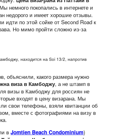
Цена виза-рана из Паттайи в
 Мы немного покопались в интернете и
ран недорого и имеет хорошие отзывы.
ли идти по этой сойке от Second Road к
рава. Но мимо пройти сложно из-за
амбоджу, находится на Soi 13/2, напротив
в, объяснили, какого размера нужно
, а не штамп в
ужна виза в Камбоджу
для визы в Камбоджу для россиян не
которые входят в цену визарана. Мы
вили свои телефоны, взяли квитанции об
зом, вместе с фотографиями на визу в
ка.
или в
)
Jomtien Beach Condominium