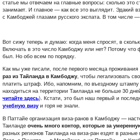
статье мы отвечаем на главные вопросы: сколько это с
занимает. И главное — как все это выглядит. Эдакий в
с Камбоджей глазами русского экспата. В том числе —
Вот сижу теперь и думаю: когда меня спросят, в скольк
Включать в это число Камбоджу или нет? Потому что 
был. Но обо всем по порядку.
Как мы уже писали, после первого месяца проживания
, чтобы легализовать св
раз из Тайланда в Камбоджу
платить штраф. Ибо, напомним, по въездному штампу 
находиться на территории Таиланда не больше 30 дней 
). Кстати, это был наш первый и послед
читайте здесь
и горя не знали.
учебную визу
В Паттайе организация виза-ранов в Камбоджу — наст
Таиланде
очень много контор, которые за умеренную
разных регионов Таиланда на виза-ран ездят в разные 
Лаос, с Пхукета — в Малайзию, а из Паттайи — в Кам