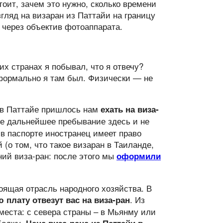
тоит, зачем это нужно, сколько времени
згляд на визаран из Паттайи на границу
 через объектив фотоаппарата.
их странах я побывал, что я отвечу?
формально я там был. Физически — не
 в Паттайе пришлось нам
ехать на виза-
ое дальнейшее пребывание здесь и не
в паспорте иностранец имеет право
(о том, что такое визаран в Таиланде,
ний виза-ран: после этого мы
оформили
оящая отрасль народного хозяйства. В
. Из
 плату отвезут вас на виза-ран
места: с севера страны – в Мьянму или
боджу.