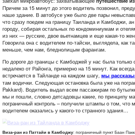
заехал микроавтобус: захватывающее
путешествие и
Причем за 15 минут до этого водитель позвонил, пред
наше здание. В автобусе уже было две пары невыспа
что сразу поедем на границу Таиланда и Камбоджи, ан
городу, собирая остальных по кондоминиумам и отелям
из них — русские, двое вьетнамцев и еще какая-то же
Говорила она с водителем по-тайски, выглядела, как та
меньше, чем нам, бледнолицым фарангам.
По дороге до границы с Камбоджей у нас была только 
недалеко от Районга, примерно на 15 минут. Как всегда
встречается в Тайланде на каждом шагу,
мы рассказы
там водички. Следующая остановка была уже на погра
Pakkard). Водитель выдал всем пассажирам по бутылке
мы и пошли, словно детсадовцы какие, по принципу м
пограничный контроль – получили штампы о том, что м
водителем оказались у какого-то странного здания…
Виза-ран из Паттайи в Камбоджу
: пограничный пункт Баан Пакк