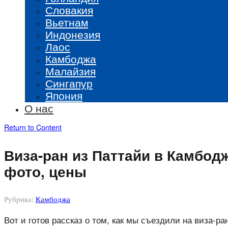
Словакия
Вьетнам
Индонезия
Лаос
Камбоджа
Малайзия
Сингапур
Япония
О нас
Return to Content
Виза-ран из Паттайи в Камбод
фото, цены
Рубрика:
Камбоджа
Вот и готов рассказ о том, как мы съездили на виза-р