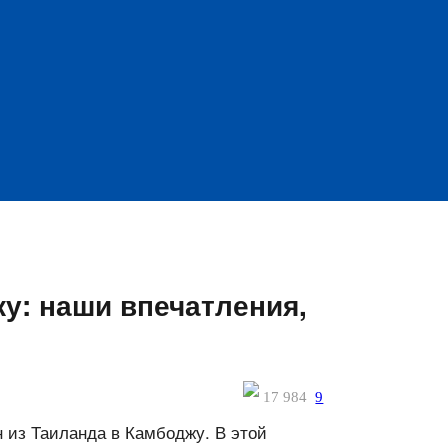
жу: наши впечатления,
17 984
9
ан из Таиланда в Камбоджу. В этой