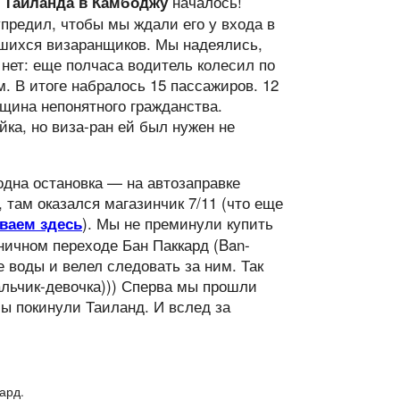
началось!
з Тайланда в Камбоджу
упредил, чтобы мы ждали его у входа в
вшихся визаранщиков. Мы надеялись,
 нет: еще полчаса водитель колесил по
. В итоге набралось 15 пассажиров. 12
нщина непонятного гражданства.
йка, но виза-ран ей был нужен не
одна остановка — на автозаправке
, там оказался магазинчик 7/11 (что еще
). Мы не преминули купить
ваем здесь
ничном переходе Бан Паккард (Ban-
 воды и велел следовать за ним. Так
альчик-девочка))) Сперва мы прошли
ы покинули Таиланд. И вслед за
ард.