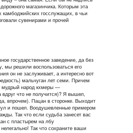
идорожного магазинчика. Которым эта
ых камбоджийских госслужащих, в чьи
рговали сувенирами и прочей
зное государственное заведение, да без
у, мы решили воспользоваться его
ия он не заслуживает, а интересно вот
редкость) мальчуган лет семи. Причем
ну мудрый народ кхмеры —
 вдруг что не получится)? Я вышел,
да, впрочем). Пацан в сторонке. Выходит
ахнул и пошел. Воодушевленные примером
ажды. Так что если судьба занесет вас
цан с пластырем на лбу
нелегально! Так что сохраните ваши