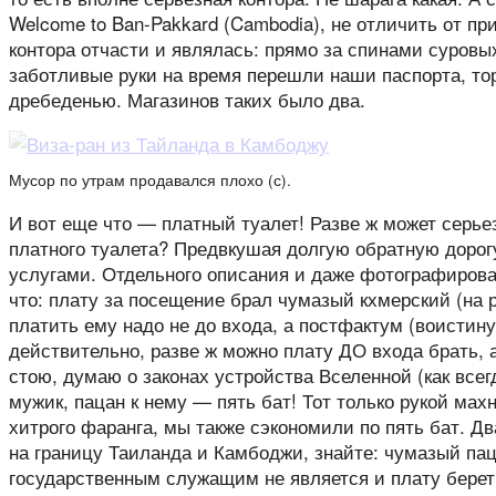
Welcome to Ban-Pakkard (Cambodia), не отличить от пр
контора отчасти и являлась: прямо за спинами суров
заботливые руки на время перешли наши паспорта, то
дребеденью. Магазинов таких было два.
Мусор по утрам продавался плохо (с).
И вот еще что — платный туалет! Разве ж может серье
платного туалета? Предвкушая долгую обратную дорог
услугами. Отдельного описания и даже фотографирован
что: плату за посещение брал чумазый кхмерский (на 
платить ему надо не до входа, а постфактум (воисти
действительно, разве ж можно плату ДО входа брать, а
стою, думаю о законах устройства Вселенной (как всег
мужик, пацан к нему — пять бат! Тот только рукой м
хитрого фаранга, мы также сэкономили по пять бат. Дв
на границу Таиланда и Камбоджи, знайте: чумазый па
государственным служащим не является и плату берет 