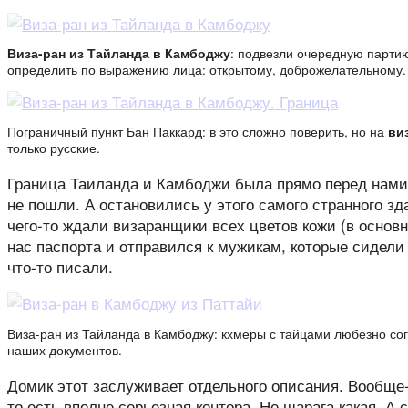
Виза-ран из Тайланда в Камбоджу
: подвезли очередную партию
определить по выражению лица: открытому, доброжелательному.
Пограничный пункт Бан Паккард: в это сложно поверить, но на
ви
только русские.
Граница Таиланда и Камбоджи была прямо перед нами, 
не пошли. А остановились у этого самого странного зда
чего-то ждали визаранщики всех цветов кожи (в основн
нас паспорта и отправился к мужикам, которые сидели
что-то писали.
Виза-ран из Тайланда в Камбоджу: кхмеры с тайцами любезно сог
наших документов.
Домик этот заслуживает отдельного описания. Вообще-
то есть вполне серьезная контора. Не шарага какая. А 