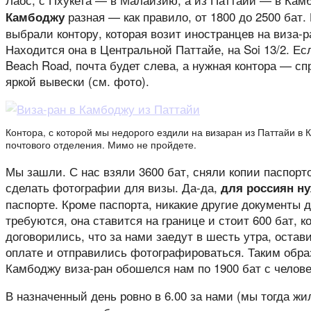
разная — как правило, от 1800 до 2500 бат.
Камбоджу
выбрали контору, которая возит иностранцев на виза-
Находится она в Центральной Паттайе, на Soi 13/2. Ес
Beach Road, почта будет слева, а нужная контора — сп
яркой вывески (см. фото).
Контора, с которой мы недорого ездили на визаран из Паттайи в К
почтового отделения. Мимо не пройдете.
Мы зашли. С нас взяли 3600 бат, сняли копии паспорто
сделать фотографии для визы. Да-да,
для россиян н
паспорте. Кроме паспорта, никакие другие документы 
требуются, она ставится на границе и стоит 600 бат, 
договорились, что за нами заедут в шесть утра, оста
оплате и отправились фотографироваться. Таким обра
Камбоджу виза-ран обошелся нам по 1900 бат с челове
В назначенный день ровно в 6.00 за нами (мы тогда ж