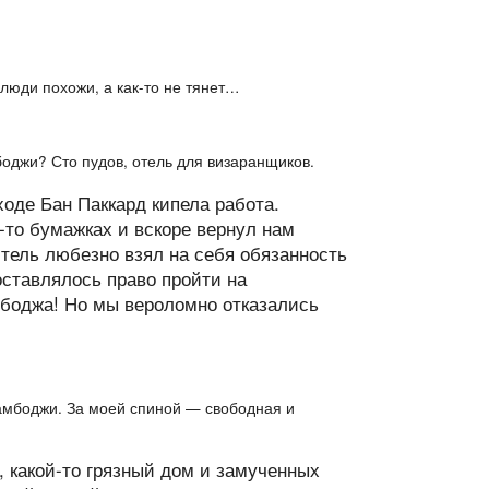
 люди похожи, а как-то не тянет…
боджи? Сто пудов, отель для визаранщиков.
оде Бан Паккард кипела работа.
-то бумажках и вскоре вернул нам
дитель любезно взял на себя обязанность
оставлялось право пройти на
мбоджа! Но мы вероломно отказались
амбоджи. За моей спиной — свободная и
 какой-то грязный дом и замученных