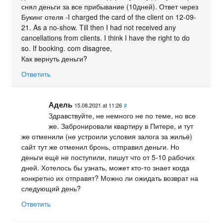
снял деньги за все прибывание (10дней). Ответ через
Букинг отеля -I charged the card of the client on 12-09-
21. As a no-show. Till then I had not received any
cancellations from clients. I think I have the right to do
so. If booking. com disagree,
Как вернуть деньги?
Ответить
Адель
15.08.2021 at 11:26
#
Здравствуйте, не немного не по теме, но все
же. Забронировали квартиру в Питере, и тут
же отменили (не устроили условия залога за жильё)
сайт тут же отменил бронь, отправил деньги. Но
деньги ещё не поступили, пишут что от 5-10 рабочих
дней. Хотелось бы узнать, может кто-то знает когда
конкретно их отправят? Можно ли ожидать возврат на
следующий день?
Ответить