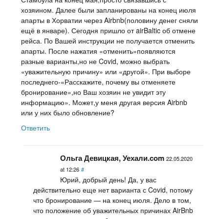
хозяином. Далее были запланированы на конец июля
апарты в Хорватии через Airbnb(половину денег сняли
ещё в январе). Сегодня пришло от airBaltic об отмене
рейса. По Вашей инструкции не получается отменить
апарты. После нажатия «отменить»появляются
разные варианты,но не Covid, можно выбрать
«уважительную причину» или «другой». При выборе
последнего-«Расскажите, почему вы отменяете
бронирование»,но Ваш хозяин не увидит эту
информацию». Может,у меня другая версия Airbnb
или у них было обновление?
Ответить
Ольга Девицкая, Уехали.com
22.05.2020
at 12:26
#
Юрий, добрый день! Да, у вас
действительно еще нет варианта с Covid, потому
что бронирование — на конец июля. Дело в том,
что положение об уважительных причинах AirBnb