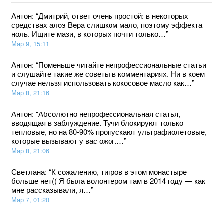
Антон
: “
Дмитрий, ответ очень простой: в некоторых
средствах aлoэ Bepa слишком мало, поэтому эффекта
ноль. Ищите мази, в которых почти только…
”
Мар 9, 15:11
Антон
: “
Поменьше читайте непрофессиональные статьи
и слушайте такие же советы в комментариях. Ни в коем
случае нельзя использовать кокосовое масло как…
”
Мар 8, 21:16
Антон
: “
Абсолютно непрофессиональная статья,
вводящая в заблуждение. Тучи блокируют только
тепловые, но на 80-90% пропускают ультрафиолетовые,
которые вызывают у вас ожог.…
”
Мар 8, 21:06
Светлана
: “
К сожалению, тигров в этом монастыре
больше нет(( Я была волонтером там в 2014 году — как
мне рассказывали, я…
”
Мар 7, 01:20