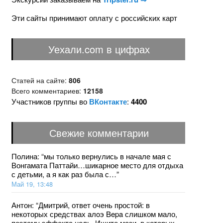
Эти сайты принимают оплату с российских карт
Уехали.com в цифрах
Статей на сайте:
806
Всего комментариев:
12158
Участников группы во
ВКонтакте
:
4400
Свежие комментарии
Полина
: “
мы только вернулись в начале мая с
Вонгамата Паттайи…шикарное место для отдыха
с детьми, а я как раз была с…
”
Май 19, 13:48
Антон
: “
Дмитрий, ответ очень простой: в
некоторых средствах aлoэ Bepa слишком мало,
поэтому эффекта ноль. Ищите мази, в которых