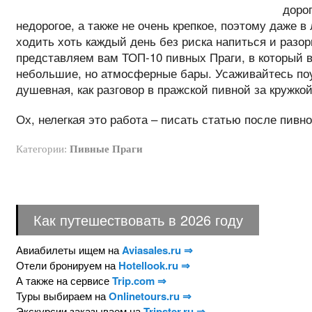
доро
недорогое, а также не очень крепкое, поэтому даже 
ходить хоть каждый день без риска напиться и разор
представляем вам ТОП-10 пивных Праги, в который в
небольшие, но атмосферные бары. Усаживайтесь поу
душевная, как разговор в пражской пивной за кружкой
Ох, нелегкая это работа – писать статью после пивн
Категории:
Пивные Праги
Как путешествовать в 2026 году
Авиабилеты ищем на
Aviasales.ru ⇒
Отели бронируем на
Hotellook.ru ⇒
А также на сервисе
Trip.com ⇒
Туры выбираем на
Onlinetours.ru ⇒
Экскурсии заказываем на
Tripster.ru ⇒