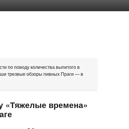
ести по поводу количества выпитого в
аши трезвые обзоры пивных Праги — в
му «Тяжелые времена»
аге