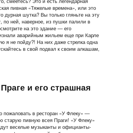
о, смеетесь? Это и есть легендарная
ская пивная «Тяжелые времена», или это
о дурная шутка? Вы только гляньте на эту
, по ней, наверное, из пушки палили в
осмотрите на это здание — его
признали аварийным жильем еще при Карле
ую я не пойду?! На них даже стрелка одна
ускайтесь в свой подвал к своим алкашам,
 Праге и его страшная
о пожаловать в ресторан «У Флеку» —
ю старую пивную всея Праги! «У Флеку»
ждут веселые музыканты и официанты-