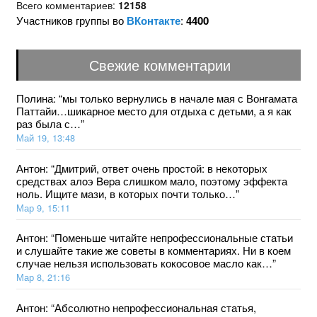
Всего комментариев:
12158
Участников группы во
ВКонтакте
:
4400
Свежие комментарии
Полина
: “
мы только вернулись в начале мая с Вонгамата
Паттайи…шикарное место для отдыха с детьми, а я как
раз была с…
”
Май 19, 13:48
Антон
: “
Дмитрий, ответ очень простой: в некоторых
средствах aлoэ Bepa слишком мало, поэтому эффекта
ноль. Ищите мази, в которых почти только…
”
Мар 9, 15:11
Антон
: “
Поменьше читайте непрофессиональные статьи
и слушайте такие же советы в комментариях. Ни в коем
случае нельзя использовать кокосовое масло как…
”
Мар 8, 21:16
Антон
: “
Абсолютно непрофессиональная статья,