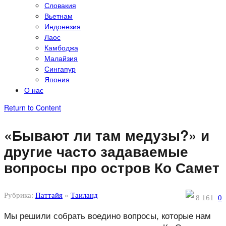
Словакия
Вьетнам
Индонезия
Лаос
Камбоджа
Малайзия
Сингапур
Япония
О нас
Return to Content
«Бывают ли там медузы?» и
другие часто задаваемые
вопросы про остров Ко Самет
Рубрика:
Паттайя
»
Таиланд
8 161
0
Мы решили собрать воедино вопросы, которые нам