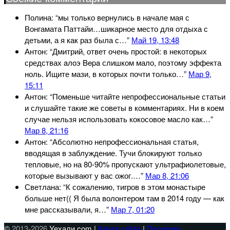
Полина
: “
мы только вернулись в начале мая с
Вонгамата Паттайи…шикарное место для отдыха с
детьми, а я как раз была с…
”
Май 19, 13:48
Антон
: “
Дмитрий, ответ очень простой: в некоторых
средствах aлoэ Bepa слишком мало, поэтому эффекта
ноль. Ищите мази, в которых почти только…
”
Мар 9,
15:11
Антон
: “
Поменьше читайте непрофессиональные статьи
и слушайте такие же советы в комментариях. Ни в коем
случае нельзя использовать кокосовое масло как…
”
Мар 8, 21:16
Антон
: “
Абсолютно непрофессиональная статья,
вводящая в заблуждение. Тучи блокируют только
тепловые, но на 80-90% пропускают ультрафиолетовые,
которые вызывают у вас ожог.…
”
Мар 8, 21:06
Светлана
: “
К сожалению, тигров в этом монастыре
больше нет(( Я была волонтером там в 2014 году — как
мне рассказывали, я…
”
Мар 7, 01:20
©
2013-2026
Уехали.com |
Карта сайта
|
Политика