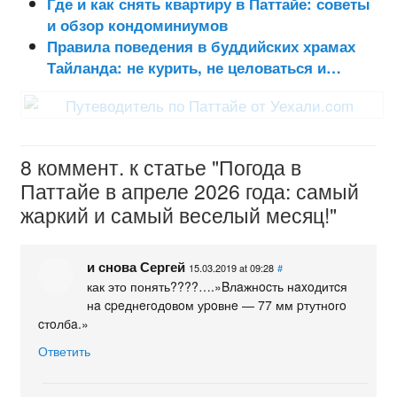
Где и как снять квартиру в Паттайе: советы
и обзор кондоминиумов
Правила поведения в буддийских храмах
Тайланда: не курить, не целоваться и…
8 коммент. к статье "Погода в
Паттайе в апреле 2026 года: самый
жаркий и самый веселый месяц!"
и снова Сергей
15.03.2019 at 09:28
#
как это понять????….»Bлaжнocть нaxoдитcя
нa cpeднeгoдoвoм уpoвнe — 77 мм pтутнoгo
cтoлбa.»
Ответить