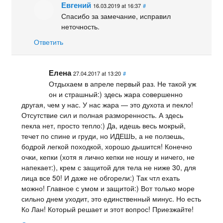
Евгений
16.03.2019 at 16:37
#
Спасибо за замечание, исправил
неточность.
Ответить
Елена
27.04.2017 at 13:20
#
Отдыхаем в апреле первый раз. Не такой уж
он и страшный:) здесь жара совершенно
другая, чем у нас. У нас жара — это духота и пекло!
Отсутствие сил и полная разморенность. А здесь
пекла нет, просто тепло:) Да, идешь весь мокрый,
течет по спине и груди, но ИДЕШЬ, а не ползешь,
бодрой легкой походкой, хорошо дышится! Конечно
очки, кепки (хотя я лично кепки не ношу и ничего, не
напекает:), крем с защитой для тела не ниже 30, для
лица все 50! И даже не обгорели:) Так чтл ехать
можно! Главное с умом и защитой:) Вот только море
сильно днем уходит, это единственный минус. Но есть
Ко Лан! Который решает и этот вопрос! Приезжайте!