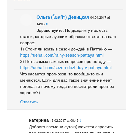
Ольга (โอลก้า) Девицкая
04.04.2017 at
14:06
#
Здравствуйте. По дождям у нас есть
статьи, которые лучшим образом ответят на ваш
вопрос:
1) Стоит ли ехать в сезон дождей в Паттайю —
https://uehali.com/rainy-season-pattaya.html
2) Пять самых важных вопросов про погоду —
https://uehali.com/sezon-dozhdey-v-pattaye.html
Что касается прогнозов, то вообще-то они
меняются. Если для вас такое значение имеет
погода, то почему тогда не посмотрели прогноз
заранее?)
Ответить
катерина
13.02.2017 at 00:49
#
Доброго времени суток)))хочется спросить
про погоду в апреле….правда ли что жарко