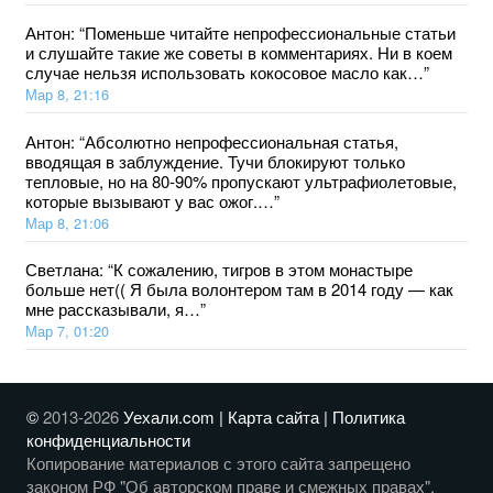
Антон
: “
Поменьше читайте непрофессиональные статьи
и слушайте такие же советы в комментариях. Ни в коем
случае нельзя использовать кокосовое масло как…
”
Мар 8, 21:16
Антон
: “
Абсолютно непрофессиональная статья,
вводящая в заблуждение. Тучи блокируют только
тепловые, но на 80-90% пропускают ультрафиолетовые,
которые вызывают у вас ожог.…
”
Мар 8, 21:06
Светлана
: “
К сожалению, тигров в этом монастыре
больше нет(( Я была волонтером там в 2014 году — как
мне рассказывали, я…
”
Мар 7, 01:20
©
2013-2026
Уехали.com |
Карта сайта
|
Политика
конфиденциальности
Копирование материалов с этого сайта запрещено
законом РФ "Об авторском праве и смежных правах".