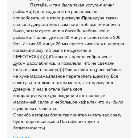
Паттайе, и там была такая услуга-пилинг
рыбками)Долго ходили и не решались ее
попробовать,но в итоге рискнули)Процедура такая-
сначала девушка моет вам ноги,чтоб все гигиенично
было, затем суете ноги в бассейн небольшой с
рыбками. Пилинг длится 30 минут и стоил около 300
бат. Из тих 30 минут 25 мы просто хихикали и дергали
ногами,потому что было не щекотно,а
ЩЕКОТНО!)))))))))Потом мы просто собрались с
духом,расслабились, и пожалели, что не сделали
этого с самого начала))))Очень приятно,расслабляет
не хуже массажа,главное перетерпеть щекотку)Все
советую,но только в таком месте, к которому есть
доверие. У нас в отеле была своя
инфраструктура,куда входили и этот салон, и
массажный салон,и небольшое кафе,так что мы были
в уверены в качестве.
Спасибо авторам блога-так приятно читать вас,сразу
будто переносишься в Паттайю,в отпуск и
безмятежность)
Ответить