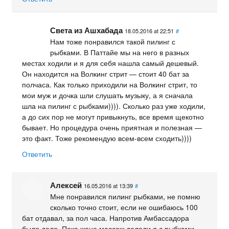
Света из Ашхабада
18.05.2016 at 22:51
#
Нам тоже понравился такой пилинг с
рыбками. В Паттайе мы на него в разных
местах ходили и я для себя нашла самый дешевый.
Он находится на Волкинг стрит — стоит 40 бат за
полчаса. Как только приходили на Волкинг стрит, то
мои муж и дочка шли слушать музыку, а я сначала
шла на пилинг с рыбками)))). Сколько раз уже ходили,
а до сих пор не могут привыкнуть, все время щекотно
бывает. Но процедура очень приятная и полезная —
это факт. Тоже рекомендую всем-всем сходить))))
Ответить
Алексей
16.05.2016 at 13:39
#
Мне понравился пилинг рыбками, не помню
сколько точно стоит, если не ошибаюсь 100
бат отдавал, за пол часа. Напротив Амбассадора
было дело. Пока жене массаж делали я с рыбками