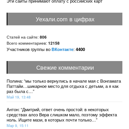
Эти сайты принимают оплату с российских карт
Уехали.com в цифрах
Статей на сайте:
806
Всего комментариев:
12158
Участников группы во
ВКонтакте
:
4400
Свежие комментарии
Полина
: “
мы только вернулись в начале мая с Вонгамата
Паттайи…шикарное место для отдыха с детьми, а я как
раз была с…
”
Май 19, 13:48
Антон
: “
Дмитрий, ответ очень простой: в некоторых
средствах aлoэ Bepa слишком мало, поэтому эффекта
ноль. Ищите мази, в которых почти только…
”
Мар 9, 15:11