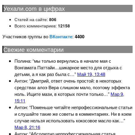
Уехали.com в цифрах
Статей на сайте:
806
Всего комментариев:
12158
Участников группы во
ВКонтакте
:
4400
Свежие комментарии
Полина
: “
мы только вернулись в начале мая с
Вонгамата Паттайи…шикарное место для отдыха с
детьми, а я как раз была с…
”
Май 19, 13:48
Антон
: “
Дмитрий, ответ очень простой: в некоторых
средствах aлoэ Bepa слишком мало, поэтому эффекта
ноль. Ищите мази, в которых почти только…
”
Мар 9,
15:11
Антон
: “
Поменьше читайте непрофессиональные статьи
и слушайте такие же советы в комментариях. Ни в коем
случае нельзя использовать кокосовое масло как…
”
Мар 8, 21:16
Антон
: “
Абсолютно непрофессиональная статья,