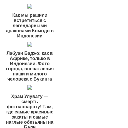
Как мы решили
встретиться с
легендарными
драконами Комодо в
Индонезии
Лабуан Баджо: как в
Африке, только в
Индонезии. Фото
города, впечатления
наши и милого
человека с Букинга
Храм Улувату —
смерть
фотоаппарату! Там,
где самые красивые
закаты и самые
наглые обезьяны на
Бали