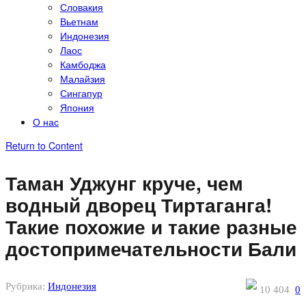
Словакия
Вьетнам
Индонезия
Лаос
Камбоджа
Малайзия
Сингапур
Япония
О нас
Return to Content
Таман Уджунг круче, чем
водный дворец Тиртаганга!
Такие похожие и такие разные
достопримечательности Бали
Рубрика:
Индонезия
10 404
0