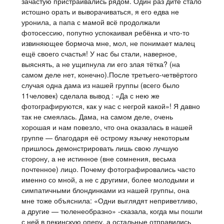
зачастую пристраивались рядом. Один раз дитё стало
истошно орать и выворачиваться, я его едва не
уронила, а папа с мамой всё продолжали
фотосессию, попутно успокаивая ребёнка и что-то
извиняющее бормоча мне, мол, не понимает малец
ещё своего счастья! У нас бы стали, наверное,
выяснять, а не ущипнула ли его злая тётка? (на
самом деле нет, конечно).После третьего-четвёртого
случая одна дама из нашей группы (всего было
11человек) сделала вывод : «Да с нею же
фотографируются, как у нас с негрой какой»! Я давно
так не смеялась. Дама, на самом деле, очень
хорошая и нам повезло, что она оказалась в нашей
группе — благодаря её острому язычку некоторым
пришлось демонстрировать лишь свою лучшую
сторону, а не истинное (вне сомнения, весьма
почтенное) лицо. Почему фотографировались часто
именно со мной, а не с другими, более молодыми и
симпатичными блондинками из нашей группы, она
мне тоже объяснила: «Одни выглядят неприветливо,
а другие — тюленеобразно» -сказала, когда мы пошли
с ней в пекинскую оперу, а остальные отправились