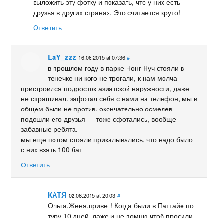
выложить эту фотку и показать, что у них есть
друзья в других странах. Это считается круто!
Ответить
LaY_zzz
16.06.2015 at 07:36
#
в прошлом году в парке Нонг Нуч стояли в
тенечке ни кого не трогали, к нам молча
пристроился подросток азиатской наружности, даже
не спрашивал. зафотал себя с нами на телефон, мы в
общем были не против. окончательно осмелев
подошли его друзья — тоже сфотались, вообще
забавные ребята.
мы еще потом стояли прикалывались, что надо было
с них взять 100 бат
Ответить
КАТЯ
02.06.2015 at 20:03
#
Ольга,Женя,привет! Когда были в Паттайе по
туру 10 дней, даже и не помню,чтоб просили