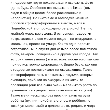
и подросткам круто похвастаться и выложить фото
где-нибудь. Особенно это выражено в Китае (там
люди в общем целом более раскованные и
напористые). Во Вьетнаме и Камбодже меня не
просили сфотографироваться вместе, а вот в
Поднебесной это происходило регулярно! Т.е., по
крайней мере, раз в день. В основном, подростки
«отрывались», ловя момент везде – на экскурсиях, в
магазинах, просто на улице. Как-то одна парочка
встретилась мне спустя дня четыре после памятного
фото, вечером, совершенно в другом уже городе. Так
вот, они меня узнали ( и я их тоже, после того, как они
принялись громко здороваться). Видно было, как они
с гордостью посматривают на окружающих. Также
фотографировалась с пожилыми людьми, которые,
очевидно, прибыли на экскурсию из какой-то
провинции (они все были очень маленького роста по
сравнению со среднестатистическими китайцами).
Также меня несколько раз просили взять на руки
ребёнка (ну, или приобнять его, если ребёнок не
такой уж маленький) и делали фото, родители чада