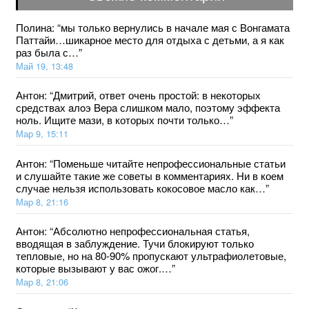
Полина
: “
мы только вернулись в начале мая с Вонгамата
Паттайи…шикарное место для отдыха с детьми, а я как
раз была с…
”
Май 19, 13:48
Антон
: “
Дмитрий, ответ очень простой: в некоторых
средствах aлoэ Bepa слишком мало, поэтому эффекта
ноль. Ищите мази, в которых почти только…
”
Мар 9, 15:11
Антон
: “
Поменьше читайте непрофессиональные статьи
и слушайте такие же советы в комментариях. Ни в коем
случае нельзя использовать кокосовое масло как…
”
Мар 8, 21:16
Антон
: “
Абсолютно непрофессиональная статья,
вводящая в заблуждение. Тучи блокируют только
тепловые, но на 80-90% пропускают ультрафиолетовые,
которые вызывают у вас ожог.…
”
Мар 8, 21:06