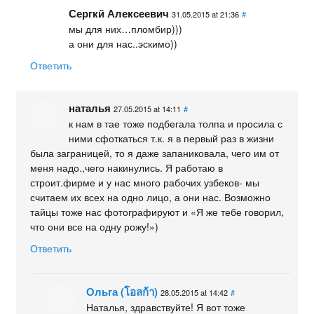
Сергкй Алексеевич
31.05.2015 at 21:36
#
мы для них…пломбир)))
а они для нас..эскимо))
Ответить
наталья
27.05.2015 at 14:11
#
к нам в тае тоже подбегала толпа и просила с
ними сфоткаться т.к. я в первый раз в жизни
была заграницей, то я даже запаниковала, чего им от
меня надо.,чего накинулись. Я работаю в
строит.фирме и у нас много рабочих узбеков- мы
считаем их всех на одно лицо, а они нас. Возможно
тайцы тоже нас фотографируют и «Я же тебе говорил,
что они все на одну рожу!»)
Ответить
Ольга (โอลก้า)
28.05.2015 at 14:42
#
Наталья, здравствуйте! Я вот тоже