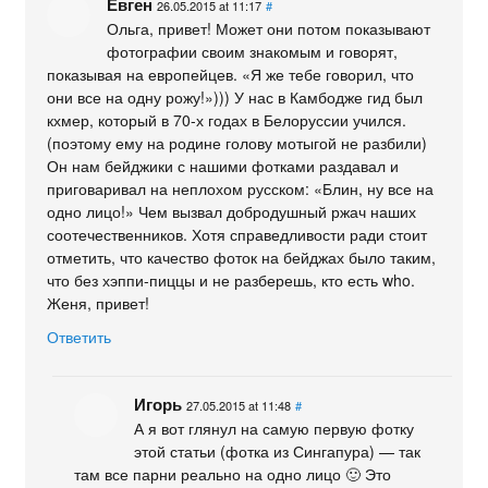
Евген
26.05.2015 at 11:17
#
Ольга, привет! Может они потом показывают
фотографии своим знакомым и говорят,
показывая на европейцев. «Я же тебе говорил, что
они все на одну рожу!»))) У нас в Камбодже гид был
кхмер, который в 70-х годах в Белоруссии учился.
(поэтому ему на родине голову мотыгой не разбили)
Он нам бейджики с нашими фотками раздавал и
приговаривал на неплохом русском: «Блин, ну все на
одно лицо!» Чем вызвал добродушный ржач наших
соотечественников. Хотя справедливости ради стоит
отметить, что качество фоток на бейджах было таким,
что без хэппи-пиццы и не разберешь, кто есть who.
Женя, привет!
Ответить
Игорь
27.05.2015 at 11:48
#
А я вот глянул на самую первую фотку
этой статьи (фотка из Сингапура) — так
там все парни реально на одно лицо 🙂 Это