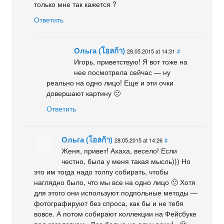
только мне так кажется ?
Ответить
Ольга (โอลก้า)
28.05.2015 at 14:31
#
Игорь, приветствую! Я вот тоже на
нее посмотрела сейчас — ну
реально на одно лицо! Еще и эти очки
довершают картину 🙂
Ответить
Ольга (โอลก้า)
28.05.2015 at 14:26
#
Женя, привет! Ахаха, весело! Если
честно, была у меня такая мысль))) Но
это им тогда надо толпу собирать, чтобы
наглядно было, что мы все на одно лицо 🙂 Хотя
для этого они используют подпольные методы —
фотографируют без спроса, как бы и не тебя
вовсе. А потом собирают коллекции на Фейсбуке
под заголовком «Все белые на одну рожу!» 🙂