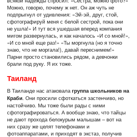
всякой надежды спросил: «Сестра, можно фото?»
Можно, говорю, почему ж нет. Он аж чуть не
подпрыгнул от удивления: «Эй-эй, друг, стой,
сфотографируй меня с белой сестрой, пока они
не ушла!» И тут вся ушедшая вперед компания
мигом развернулась, и как началось «И со мной!»,
«И со мной еще раз!» «Ты моргнула (но я точно
знаю, что не моргала!), давай переснимем!»
Парни просто становились рядом, а девчонки
брали под руку. Я их тоже.
Таиланд
В Таиланде нас атаковала
группа школьников на
. Они просили сфоткаться застенчиво, но
Краби
настойчиво. Мы тоже были рады с ними
сфотографироваться. А вообще знаю, что тайцы
не дают прохода белокурым малышам – вот на
них сразу же целят телефонами и
фотоаппаратами, и приходят в экстаз, получив