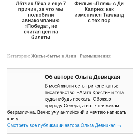
Лётчик Лёха и еще 7
Фильм «Пляж» с Ди
причин, за что мы
Каприо: как
полюбили
изменился Таиланд
авиакомпанию
с тех пор
«Победа», не
считая цен на
билеты
Категории:
Житье-бытье в Азии
|
Размышления
Об авторе Ольга Девицкая
В моей жизни есть три константы:
писательство, «Агата Кристи» и тяга
куда-нибудь поехать. Обожаю
природу Севера, а вот к пляжикам
безразлична. Вечно учу английский и мечтаю написать
книгу.
Смотреть все публикации автора Ольга Девицкая
→