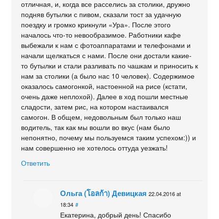
отличная, и, когда все расселись за столики, дружно
подняв бутылки с пивом, сказали тост за удачную
поездку и громко крикнули «Ура». После этого
началось что-то невообразимое. Работники кафе
выбежали к нам с фотоаппаратами и телефонами и
начали щелкаться с нами. После они достали какие-
то бутылки и стали разливать по чашкам и приносить к
нам за столики (а было нас 10 человек). Содержимое
оказалось самогонкой, настоенной на рисе (кстати,
очень даже неплохой). Далее в ход пошли местные
сладости, затем рис, на котором настаивался
самогон. В общем, недовольным был только наш
водитель, так как мы вошли во вкус (нам было
непонятно, почему мы пользуемся таким успехом:)) и
нам совершенно не хотелось оттуда уезжать!
Ответить
Ольга (โอลก้า) Девицкая
22.04.2016 at
18:34
#
Екатерина, добрый день! Спасибо