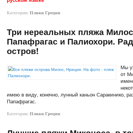
Категории:
Пляжи Греции
Три нереальных пляжа Милос
Папафрагас и Палиохори. Рад
остров!
Мы у
от Ми
имен
некот
имею в виду, конечно, лунный каньон Саракинико, р
Папафрагас.
Категории:
Пляжи Греции
Лучшие пляжи Миконоса, в то