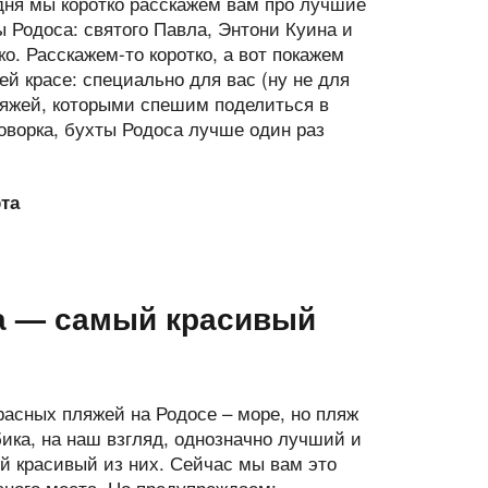
дня мы коротко расскажем вам про лучшие
ы Родоса: святого Павла, Энтони Куина и
о. Расскажем-то коротко, а вот покажем
ей красе: специально для вас (ну не для
ляжей, которыми спешим поделиться в
говорка, бухты Родоса лучше один раз
та
а — самый красивый
расных пляжей на Родосе – море, но пляж
ика, на наш взгляд, однозначно лучший и
й красивый из них. Сейчас мы вам это
сного места. Но предупреждаем: