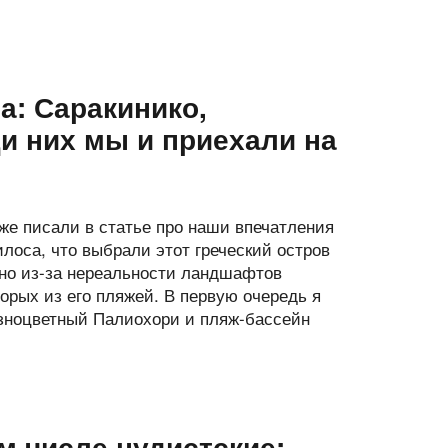
а: Саракинико,
и них мы и приехали на
же писали в статье про наши впечатления
лоса, что выбрали этот греческий остров
но из-за нереальности ландшафтов
орых из его пляжей. В первую очередь я
азноцветный Палиохори и пляж-бассейн
м числе нудистские: