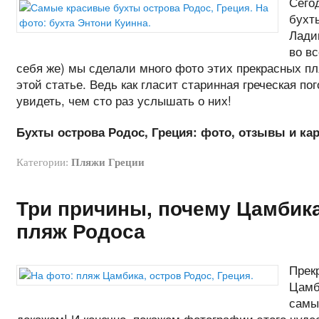
Сего
бухт
Ладик
во вс
себя же) мы сделали много фото этих прекрасных п
этой статье. Ведь как гласит старинная греческая по
увидеть, чем сто раз услышать о них!
Бухты острова Родос, Греция: фото, отзывы и кар
Категории:
Пляжи Греции
Три причины, почему Цамбик
пляж Родоса
Прек
Цамб
самы
докажем! И конечно, покажем фотографии этого чуде