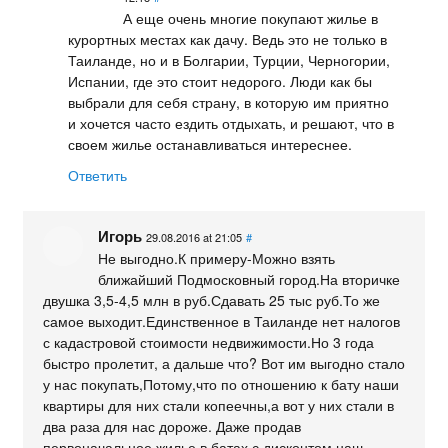
А еще очень многие покупают жилье в
курортных местах как дачу. Ведь это не только в
Таиланде, но и в Болгарии, Турции, Черногории,
Испании, где это стоит недорого. Люди как бы
выбрали для себя страну, в которую им приятно
и хочется часто ездить отдыхать, и решают, что в
своем жилье останавливаться интереснее.
Ответить
Игорь
29.08.2016 at 21:05
#
Не выгодно.К примеру-Можно взять
ближайший Подмосковный город.На вторичке
двушка 3,5-4,5 млн в руб.Сдавать 25 тыс руб.То же
самое выходит.Единственное в Таиланде нет налогов
с кадастровой стоимости недвижимости.Но 3 года
быстро пролетит, а дальше что? Вот им выгодно стало
у нас покупать,Потому,что по отношению к бату наши
квартиры для них стали копеечны,а вот у них стали в
два раза для нас дороже. Даже продав
первоначальное жилье в батах с дисконтом наш