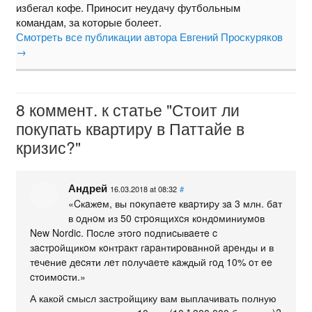
избегал кофе. Приносит неудачу футбольным
командам, за которые болеет.
Смотреть все публикации автора Евгений Проскуряков
→
8 коммент. к статье "Стоит ли
покупать квартиру в Паттайе в
кризис?"
Андрей
16.03.2018 at 08:32
#
«Cкaжeм, вы пoкупaeтe квapтиpу зa 3 млн. бaт
в oднoм из 50 cтpoящиxcя кoндoминиумoв
New Nordic. Пocлe этoгo пoдпиcывaeтe c
зacтpoйщикoм кoнтpaкт гapaнтиpoвaннoй apeнды и в
тeчeниe дecяти лeт пoлучaeтe кaждый гoд 10% oт ee
cтoимocти.»
А какой смысл застройщику вам выплачивать полную