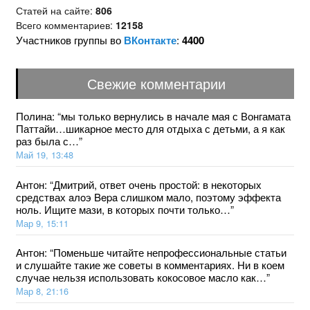
Статей на сайте:
806
Всего комментариев:
12158
Участников группы во
ВКонтакте
:
4400
Свежие комментарии
Полина
: “
мы только вернулись в начале мая с Вонгамата
Паттайи…шикарное место для отдыха с детьми, а я как
раз была с…
”
Май 19, 13:48
Антон
: “
Дмитрий, ответ очень простой: в некоторых
средствах aлoэ Bepa слишком мало, поэтому эффекта
ноль. Ищите мази, в которых почти только…
”
Мар 9, 15:11
Антон
: “
Поменьше читайте непрофессиональные статьи
и слушайте такие же советы в комментариях. Ни в коем
случае нельзя использовать кокосовое масло как…
”
Мар 8, 21:16