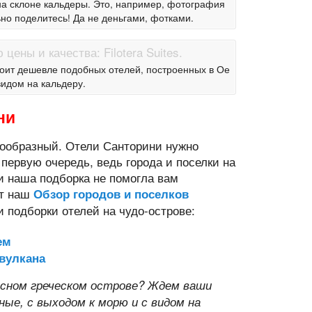
на склоне кальдеры. Это, например, фотография
льно поделитесь! Да не деньгами, фотками.
 стоит дешевле подобных отелей, построенных в Ое
видом на кальдеру.
ни
нообразный. Отели Санторини нужно
 первую очередь, ведь города и поселки на
ли наша подборка не помогла вам
ет наш
Обзор городов и поселков
и подборки отелей на чудо-острове:
ем
 вулкана
асном греческом острове? Ждем ваши
е, с выходом к морю и с видом на