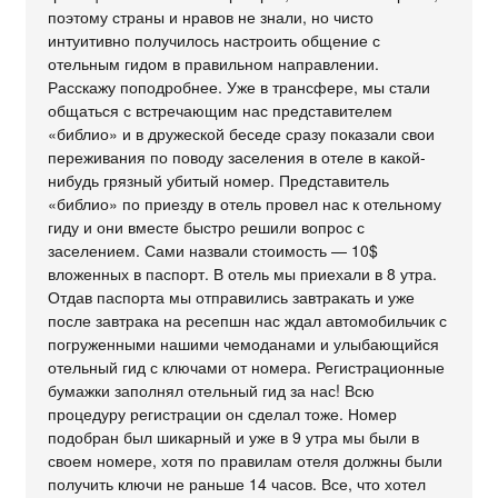
поэтому страны и нравов не знали, но чисто
интуитивно получилось настроить общение с
отельным гидом в правильном направлении.
Расскажу поподробнее. Уже в трансфере, мы стали
общаться с встречающим нас представителем
«библио» и в дружеской беседе сразу показали свои
переживания по поводу заселения в отеле в какой-
нибудь грязный убитый номер. Представитель
«библио» по приезду в отель провел нас к отельному
гиду и они вместе быстро решили вопрос с
заселением. Сами назвали стоимость — 10$
вложенных в паспорт. В отель мы приехали в 8 утра.
Отдав паспорта мы отправились завтракать и уже
после завтрака на ресепшн нас ждал автомобильчик с
погруженными нашими чемоданами и улыбающийся
отельный гид с ключами от номера. Регистрационные
бумажки заполнял отельный гид за нас! Всю
процедуру регистрации он сделал тоже. Номер
подобран был шикарный и уже в 9 утра мы были в
своем номере, хотя по правилам отеля должны были
получить ключи не раньше 14 часов. Все, что хотел