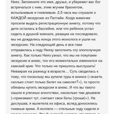
Нияз. Запомните это имя, друзья, и убережет вас бог
встречаться с ним, этим жгучим брюнетом,
вспыльчивым и гневливым. 2,5 часа мы слушали о
КАЖДОЙ экскурсию из Паттайи. Когда мамочки
просили выдать регистрационную анкету, потому что
дети остались в бассейне, или что ребенок устал
сидеть в душной комнате, реакции не последовало.
мы не дождались конца этого монолога и ушли на
экскурсию. На следующий день я все-таки
отправилась к гиду Ниязу заполнить эту злополучную
анкету. Как только Нияз узнал, что мы не покупаем
экскурсии в анекс, тон его моментально изменился на
хамский крик. Что только не пришлось выслушать!
Невзирая на разницу в возрасте… Суть сводилась к
тому, что поскольку мы купили туры в анексе («знаете,
сколько стоит только билет на самолет?»), то просто
обязаны купить экскурсии в анекс. И что вы такого
нашли в уличных агентствах, насколько там дешевле
(«приезжают тут, считают свои баты (гроши)»). Не
дослушав, я вылетела из офиса, вслед доносились
гневные крики. А коллеги — отельные гиду сидели и
молча слушали. Это был такой негатив, что впредь я