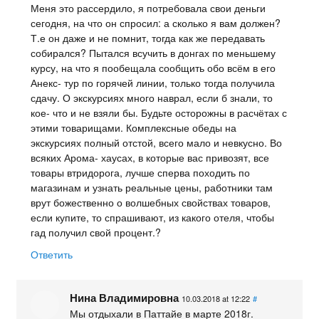
Меня это рассердило, я потребовала свои деньги
сегодня, на что он спросил: а сколько я вам должен?
Т.е он даже и не помнит, тогда как же передавать
собирался? Пытался всучить в донгах по меньшему
курсу, на что я пообещала сообщить обо всём в его
Анекс- тур по горячей линии, только тогда получила
сдачу. О экскурсиях много наврал, если б знали, то
кое- что и не взяли бы. Будьте осторожны в расчётах с
этими товарищами. Комплексные обеды на
экскурсиях полный отстой, всего мало и невкусно. Во
всяких Арома- хаусах, в которые вас привозят, все
товары втридорога, лучше сперва походить по
магазинам и узнать реальные цены, работники там
врут божественно о волшебных свойствах товаров,
если купите, то спрашивают, из какого отеля, чтобы
гад получил свой процент.?
Ответить
Нина Владимировна
10.03.2018 at 12:22
#
Мы отдыхали в Паттайе в марте 2018г.