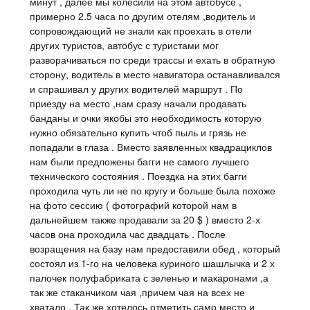
минут , далее мы колесили на этом автобусе ,
примерно 2.5 часа по другим отелям ,водитель и
сопровождающий не знали как проехать в отели
других туристов, автобус с туристами мог
разворачиваться по среди трассы и ехать в обратную
сторону, водитель в место навигатора останавливался
и спрашивал у других водителей маршрут . По
приезду на место ,нам сразу начали продавать
банданы и очки якобы это необходимость которую
нужно обязательно купить чтоб пыль и грязь не
попадали в глаза . Вместо заявленных квадрациклов
нам были предложены багги не самого лучшего
технического состояния . Поездка на этих багги
проходила чуть ли не по кругу и больше была похоже
на фото сессию ( фотографий которой нам в
дальнейшем также продавали за 20 $ ) вместо 2-х
часов она проходила час двадцать . После
возращения на базу нам предоставили обед , который
состоял из 1-го на человека куриного шашлычка и 2 х
палочек полуфабриката с зеленью и макаронами ,а
так же стаканчиком чая ,причем чая на всех не
хватало . Так же хотелось отметить само место и