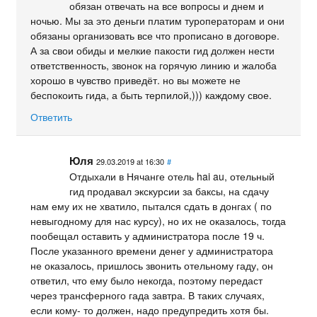
обязан отвечать на все вопросы и днем и
ночью. Мы за это деньги платим туроператорам и они
обязаны организовать все что прописано в договоре.
А за свои обиды и мелкие пакости гид должен нести
ответственность, звонок на горячую линию и жалоба
хорошо в чувство приведёт. но вы можете не
беспокоить гида, а быть терпилой,))) каждому свое.
Ответить
Юля
29.03.2019 at 16:30
#
Отдыхали в Нячанге отель hai au, отельный
гид продавал экскурсии за баксы, на сдачу
нам ему их не хватило, пытался сдать в донгах ( по
невыгодному для нас курсу), но их не оказалось, тогда
пообещал оставить у администратора после 19 ч.
После указанного времени денег у администратора
не оказалось, пришлось звонить отельному гаду, он
ответил, что ему было некогда, поэтому передаст
через трансферного гада завтра. В таких случаях,
если кому- то должен, надо предупредить хотя бы.