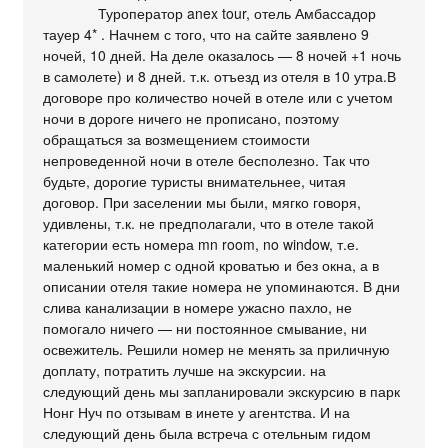
Туроператор anex tour, отель Амбассадор
тауер 4* . Начнем с того, что на сайте заявлено 9
ночей, 10 дней. На деле оказалось — 8 ночей +1 ночь
в самолете) и 8 дней. т.к. отъезд из отеля в 10 утра.В
договоре про количество ночей в отеле или с учетом
ночи в дороге ничего не прописано, поэтому
обращаться за возмещением стоимости
непроведенной ночи в отеле бесполезно. Так что
будьте, дорогие туристы внимательнее, читая
договор. При заселении мы были, мягко говоря,
удивлены, т.к. не предполагали, что в отеле такой
категории есть номера mn room, no window, т.е.
маленький номер с одной кроватью и без окна, а в
описании отеля такие номера не упоминаются. В дни
слива канализации в номере ужасно пахло, не
помогало ничего — ни постоянное смывание, ни
освежитель. Решили номер не менять за приличную
доплату, потратить лучше на экскурсии. на
следующий день мы запланировали экскурсию в парк
Нонг Нуч по отзывам в инете у агентства. И на
следующий день была встреча с отельным гидом