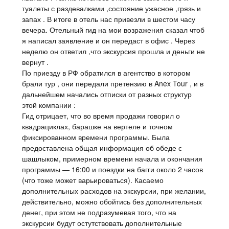
туалеты с раздевалками ,состояние ужасное ,грязь и
запах . В итоге в отель нас привезли в шестом часу
вечера. Отельный гид на мои возражения сказал чтоб
я написал заявление и он передаст в офис . Через
неделю он ответил ,что экскурсия прошла и деньги не
вернут .
По приезду в РФ обратился в агентство в котором
брали тур , они передали претензию в Anex Tour , и в
дальнейшем начались отписки от разных структур
этой компании :
Гид отрицает, что во время продажи говорил о
квадрациклах, барашке на вертеле и точном
фиксированном времени программы. Была
предоставлена общая информация об обеде с
шашлыком, примерном времени начала и окончания
программы — 16:00 и поездки на багги около 2 часов
(что тоже может варьироваться). Касаемо
дополнительных расходов на экскурсии, при желании,
действительно, можно обойтись без дополнительных
денег, при этом не подразумевая того, что на
экскурсии будут остутствовать дополнительные