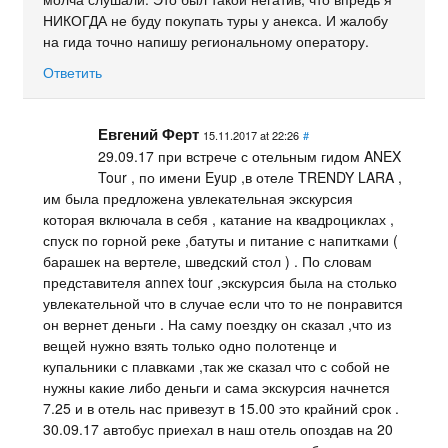
НИКОГДА не буду покупать туры у анекса. И жалобу
на гида точно напишу региональному оператору.
Ответить
Евгений Ферт
15.11.2017 at 22:26
#
29.09.17 при встрече с отельным гидом ANEX
Tour , по имени Eyup ,в отеле TRENDY LARA ,
им была предложена увлекательная экскурсия
которая включала в себя , катание на квадроциклах ,
спуск по горной реке ,батуты и питание с напитками (
барашек на вертеле, шведский стол ) . По словам
представителя annex tour ,экскурсия была на столько
увлекательной что в случае если что то не понравится
он вернет деньги . На саму поездку он сказал ,что из
вещей нужно взять только одно полотенце и
купальники с плавками ,так же сказал что с собой не
нужны какие либо деньги и сама экскурсия начнется
7.25 и в отель нас привезут в 15.00 это крайний срок .
30.09.17 автобус приехал в наш отель опоздав на 20