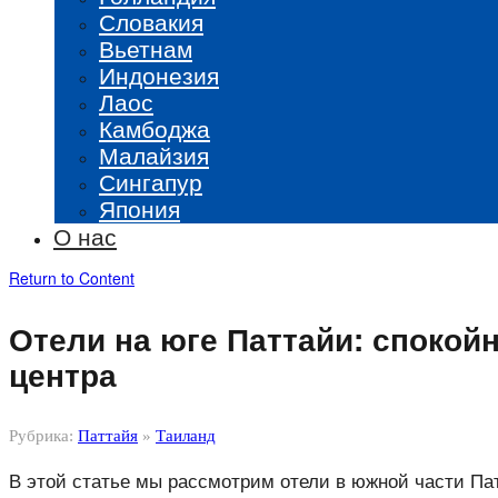
Словакия
Вьетнам
Индонезия
Лаос
Камбоджа
Малайзия
Сингапур
Япония
О нас
Return to Content
Отели на юге Паттайи: спокой
центра
Рубрика:
Паттайя
»
Таиланд
В этой статье мы рассмотрим отели в южной части Пат