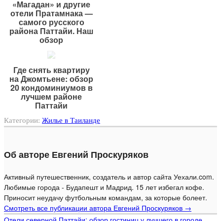
«Магадан» и другие
отели Пратамнака —
самого русского
района Паттайи. Наш
обзор
Где снять квартиру
на Джомтьене: обзор
20 кондоминиумов в
лучшем районе
Паттайи
Категории:
Жилье в Таиланде
Об авторе Евгений Проскуряков
Активный путешественник, создатель и автор сайта Уехали.com.
Любимые города - Будапешт и Мадрид. 15 лет избегал кофе.
Приносит неудачу футбольным командам, за которые болеет.
Смотреть все публикации автора Евгений Проскуряков
→
Отели северной Паттайи: обзор гостиниц у лучшего в городе