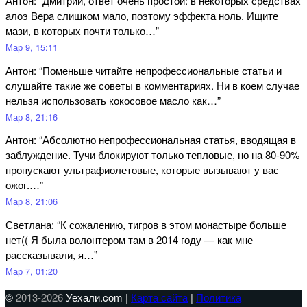
Антон
: “
Дмитрий, ответ очень простой: в некоторых средствах
aлoэ Bepa слишком мало, поэтому эффекта ноль. Ищите
мази, в которых почти только…
”
Мар 9, 15:11
Антон
: “
Поменьше читайте непрофессиональные статьи и
слушайте такие же советы в комментариях. Ни в коем случае
нельзя использовать кокосовое масло как…
”
Мар 8, 21:16
Антон
: “
Абсолютно непрофессиональная статья, вводящая в
заблуждение. Тучи блокируют только тепловые, но на 80-90%
пропускают ультрафиолетовые, которые вызывают у вас
ожог.…
”
Мар 8, 21:06
Светлана
: “
К сожалению, тигров в этом монастыре больше
нет(( Я была волонтером там в 2014 году — как мне
рассказывали, я…
”
Мар 7, 01:20
©
2013-2026
Уехали.com |
Карта сайта
|
Политика