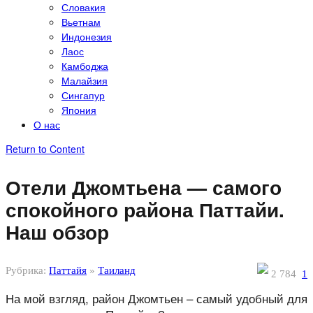
Словакия
Вьетнам
Индонезия
Лаос
Камбоджа
Малайзия
Сингапур
Япония
О нас
Return to Content
Отели Джомтьена — самого
спокойного района Паттайи.
Наш обзор
Рубрика:
Паттайя
»
Таиланд
2 784
1
На мой взгляд, район Джомтьен – самый удобный для