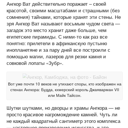
Ангкор Ват действительно поражает – своей
красотой, своими масштабами и страшными (без
сомнения) тайнами, которые хранят эти стены. Не
зря Ангкор Ват называют восьмым чудом света —
загадок это место хранит даже больше, чем
египетские пирамиды. С ними-то как раз все
понятно: прилетели в африканскую пустыню
инопланетяне и за пару дней все построили с
помощью магии, лазеров для резки камня и
совковой лопаты «Зубр».
Вот уже почти 10 веков не утихают споры, кто изображен на
стенах Ангкора: Будда, кхмерский король Джаяварман VII
или Майк Тайсон.
Шутки шутками, но дворцы и храмы Ангкора — не
просто красивое нагромождение камней. Чуть ли
не каждый квадратный сантиметр этого комплекса
— настоящее произведение искусства, и это