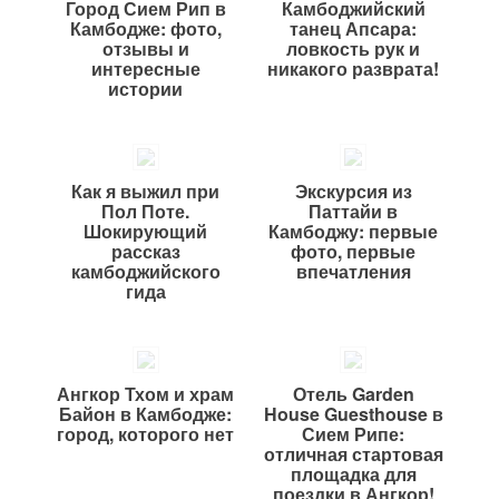
Город Сием Рип в
Камбоджийский
Камбодже: фото,
танец Апсара:
отзывы и
ловкость рук и
интересные
никакого разврата!
истории
Как я выжил при
Экскурсия из
Пол Поте.
Паттайи в
Шокирующий
Камбоджу: первые
рассказ
фото, первые
камбоджийского
впечатления
гида
Ангкор Тхом и храм
Отель Garden
Байон в Камбодже:
House Guesthouse в
город, которого нет
Сием Рипе:
отличная стартовая
площадка для
поездки в Ангкор!