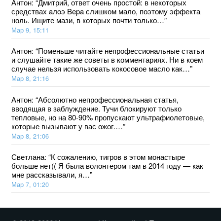
Антон
: “
Дмитрий, ответ очень простой: в некоторых
средствах aлoэ Bepa слишком мало, поэтому эффекта
ноль. Ищите мази, в которых почти только…
”
Мар 9, 15:11
Антон
: “
Поменьше читайте непрофессиональные статьи
и слушайте такие же советы в комментариях. Ни в коем
случае нельзя использовать кокосовое масло как…
”
Мар 8, 21:16
Антон
: “
Абсолютно непрофессиональная статья,
вводящая в заблуждение. Тучи блокируют только
тепловые, но на 80-90% пропускают ультрафиолетовые,
которые вызывают у вас ожог.…
”
Мар 8, 21:06
Светлана
: “
К сожалению, тигров в этом монастыре
больше нет(( Я была волонтером там в 2014 году — как
мне рассказывали, я…
”
Мар 7, 01:20