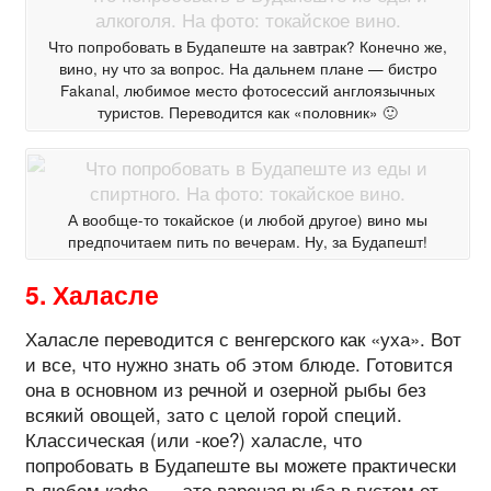
Что попробовать в Будапеште на завтрак? Конечно же,
вино, ну что за вопрос. На дальнем плане — бистро
Fakanal, любимое место фотосессий англоязычных
туристов. Переводится как «половник» 🙂
А вообще-то токайское (и любой другое) вино мы
предпочитаем пить по вечерам. Ну, за Будапешт!
5. Халасле
Халасле переводится с венгерского как «уха». Вот
и все, что нужно знать об этом блюде. Готовится
она в основном из речной и озерной рыбы без
всякий овощей, зато с целой горой специй.
Классическая (или -кое?) халасле, что
попробовать в Будапеште вы можете практически
в любом кафе, — это вареная рыба в густом от