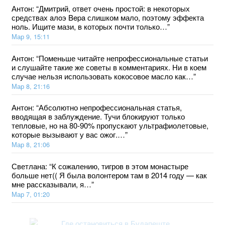
Антон
: “
Дмитрий, ответ очень простой: в некоторых
средствах aлoэ Bepa слишком мало, поэтому эффекта
ноль. Ищите мази, в которых почти только…
”
Мар 9, 15:11
Антон
: “
Поменьше читайте непрофессиональные статьи
и слушайте такие же советы в комментариях. Ни в коем
случае нельзя использовать кокосовое масло как…
”
Мар 8, 21:16
Антон
: “
Абсолютно непрофессиональная статья,
вводящая в заблуждение. Тучи блокируют только
тепловые, но на 80-90% пропускают ультрафиолетовые,
которые вызывают у вас ожог.…
”
Мар 8, 21:06
Светлана
: “
К сожалению, тигров в этом монастыре
больше нет(( Я была волонтером там в 2014 году — как
мне рассказывали, я…
”
Мар 7, 01:20