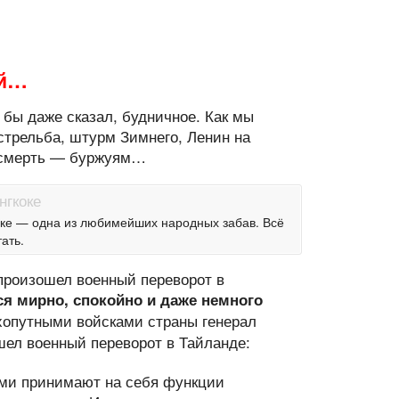
ый…
бы даже сказал, будничное. Как мы
стрельба, штурм Зимнего, Ленин на
, смерть — буржуям…
оке — одна из любимейших народных забав. Всё
ать.
 произошел военный переворот в
я мирно, спокойно и даже немного
опутными войсками страны генерал
шел военный переворот в Тайланде:
ми принимают на себя функции