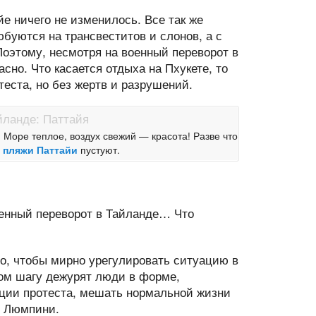
е ничего не изменилось. Все так же
буются на трансвеститов и слонов, а с
Поэтому, несмотря на военный переворот в
сно. Что касается отдыха на Пхукете, то
теста, но без жертв и разрушений.
 Море теплое, воздух свежий — красота! Разве что
у
пляжи Паттайи
пустуют.
оенный переворот в Тайланде… Что
го, чтобы мирно урегулировать ситуацию в
дом шагу дежурят люди в форме,
акции протеста, мешать нормальной жизни
е Люмпини.