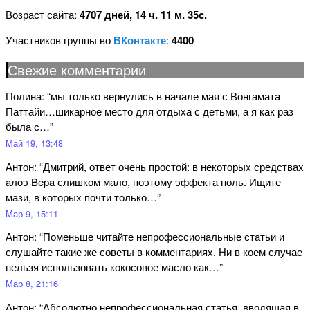
Возраст сайта:
4707 дней, 14 ч. 11 м. 36c.
Участников группы во
ВКонтакте
:
4400
Свежие комментарии
Полина
: “
мы только вернулись в начале мая с Вонгамата
Паттайи…шикарное место для отдыха с детьми, а я как раз
была с…
”
Май 19, 13:48
Антон
: “
Дмитрий, ответ очень простой: в некоторых средствах
aлoэ Bepa слишком мало, поэтому эффекта ноль. Ищите
мази, в которых почти только…
”
Мар 9, 15:11
Антон
: “
Поменьше читайте непрофессиональные статьи и
слушайте такие же советы в комментариях. Ни в коем случае
нельзя использовать кокосовое масло как…
”
Мар 8, 21:16
Антон
: “
Абсолютно непрофессиональная статья, вводящая в