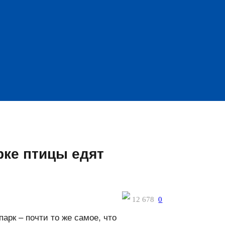
рке птицы едят
12 678
0
арк – почти то же самое, что