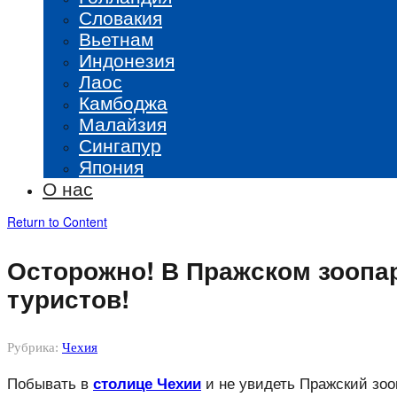
Словакия
Вьетнам
Индонезия
Лаос
Камбоджа
Малайзия
Сингапур
Япония
О нас
Return to Content
Осторожно! В Пражском зоопа
туристов!
Рубрика:
Чехия
Побывать в
и не увидеть Пражский зооп
столице Чехии