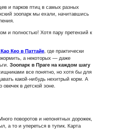
цев и парков птиц в самых разных
ажский зоопарк мы ехали, начитавшись
ления.
м и полностью! Хотя пару претензий к
, где практически
Као Кео в Паттайе
покормить, а некоторых — даже
ьги.
Зоопарк в Праге на каждом шагу
хищниками все понятно, но хотя бы для
авать какой-нибудь нехитрый корм. А
 овечек в детской зоне.
ного поворотов и непонятных дорожек,
л, а то и упереться в тупик. Карта