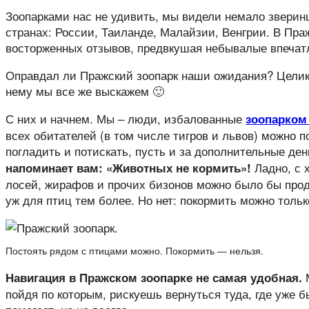
Зоопарками нас не удивить, мы видели немало зверин
странах: России, Таиланде, Малайзии, Венгрии. В Пр
восторженных отзывов, предвкушая небывалые впечат
Оправдал ли Пражский зоопарк наши ожидания? Целико
нему мы все же выскажем 🙂
С них и начнем. Мы – люди, избалованные
зоопарком 
всех обитателей (в том числе тигров и львов) можно 
погладить и потискать, пусть и за дополнительные ден
Ладно, с 
напоминает вам: «Животных не кормить»!
лосей, жирафов и прочих бизонов можно было бы прод
уж для птиц тем более. Но нет: покормить можно только
Постоять рядом с птицами можно. Покормить — нельзя.
М
Навигация в Пражском зоопарке не самая удобная.
пойдя по которым, рискуешь вернуться туда, где уже бы