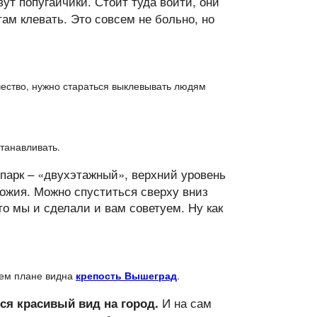
вут попугайчики. Стоит туда войти, они
там клевать. Это совсем не больно, но
ечество, нужно стараться выклевывать людям
танавливать.
парк – «двухэтажный», верхний уровень
ножия. Можно спуститься сверху вниз
то мы и сделали и вам советуем. Ну как
нем плане видна
крепость Вышеград
.
И на сам
ся красивый вид на город.