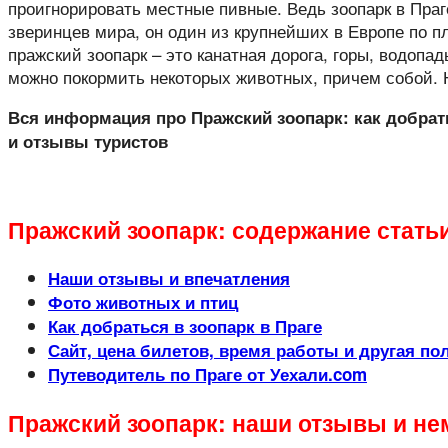
проигнорировать местные пивные. Ведь зоопарк в Пра
зверинцев мира, он один из крупнейших в Европе по 
пражский зоопарк – это канатная дорога, горы, водопа
можно покормить некоторых животных, причем собой. Н
Вся информация про Пражский зоопарк: как добрать
и отзывы туристов
Пражский зоопарк: содержание стать
Наши отзывы и впечатления
Фото животных и птиц
Как добраться в зоопарк в Праге
Сайт, цена билетов, время работы и другая п
Путеводитель по Праге от Уехали.com
Пражский зоопарк: наши отзывы и н