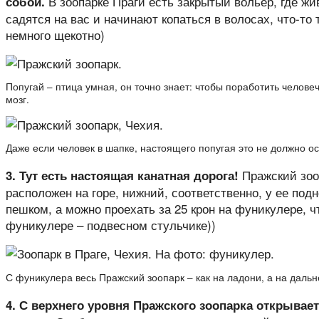
В зоопарке Праги есть закрытый вольер, где жи
собой.
садятся на вас и начинают копаться в волосах, что-то 
немного щекотно)
Попугай – птица умная, он точно знает: чтобы поработить челов
мозг.
Даже если человек в шапке, настоящего попугая это не должно ос
Пражский зоо
3. Тут есть настоящая канатная дорога!
расположен на горе, нижний, соответственно, у ее под
пешком, а можно проехать за 25 крон на фуникулере, ч
фуникулере – подвесном стульчике))
С фуникулера весь Пражский зоопарк – как на ладони, а на даль
4. С верхнего уровня Пражского зоопарка открывает