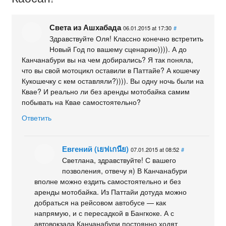
Света из Ашхабада
06.01.2015 at 17:30
#
Здравствуйте Оля! Классно конечно встретить
Новый Год по вашему сценарию)))). А до
Канчанабури вы на чем добирались? Я так поняла,
что вы свой мотоцикл оставили в Паттайе? А кошечку
Кукошечку с кем оставляли?)))). Вы одну ночь были на
Квае? И реально ли без аренды мотобайка самим
побывать на Квае самостоятельно?
Ответить
Евгений (เยฟเกนีย)
07.01.2015 at 08:52
#
Светлана, здравствуйте! С вашего
позволения, отвечу я) В Канчанабури
вполне можно ездить самостоятельно и без
аренды мотобайка. Из Паттайи дотуда можно
добраться на рейсовом автобусе — как
напрямую, и с пересадкой в Бангкоке. А с
автовокзала Канчанабури постоянно ходят