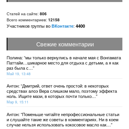
Статей на сайте:
806
Всего комментариев:
12158
Участников группы во
ВКонтакте
:
4400
Свежие комментарии
Полина
: “
мы только вернулись в начале мая с Вонгамата
Паттайи…шикарное место для отдыха с детьми, а я как
раз была с…
”
Май 19, 13:48
Антон
: “
Дмитрий, ответ очень простой: в некоторых
средствах aлoэ Bepa слишком мало, поэтому эффекта
ноль. Ищите мази, в которых почти только…
”
Мар 9, 15:11
Антон
: “
Поменьше читайте непрофессиональные статьи
и слушайте такие же советы в комментариях. Ни в коем
случае нельзя использовать кокосовое масло как…
”