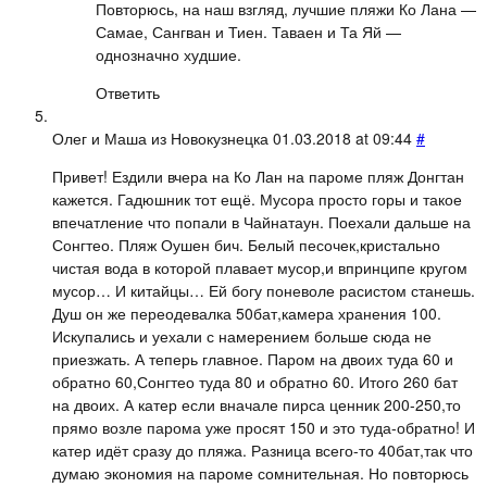
Повторюсь, на наш взгляд, лучшие пляжи Ко Лана —
Самае, Сангван и Тиен. Таваен и Та Яй —
однозначно худшие.
Ответить
Олег и Маша из Новокузнецка
01.03.2018 at 09:44
#
Привет! Ездили вчера на Ко Лан на пароме пляж Донгтан
кажется. Гадюшник тот ещё. Мусора просто горы и такое
впечатление что попали в Чайнатаун. Поехали дальше на
Сонгтео. Пляж Оушен бич. Белый песочек,кристально
чистая вода в которой плавает мусор,и впринципе кругом
мусор… И китайцы… Ей богу поневоле расистом станешь.
Душ он же переодевалка 50бат,камера хранения 100.
Искупались и уехали с намерением больше сюда не
приезжать. А теперь главное. Паром на двоих туда 60 и
обратно 60,Сонгтео туда 80 и обратно 60. Итого 260 бат
на двоих. А катер если вначале пирса ценник 200-250,то
прямо возле парома уже просят 150 и это туда-обратно! И
катер идёт сразу до пляжа. Разница всего-то 40бат,так что
думаю экономия на пароме сомнительная. Но повторюсь