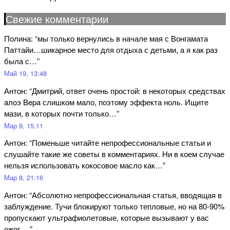
Свежие комментарии
Полина
: “
мы только вернулись в начале мая с Вонгамата
Паттайи…шикарное место для отдыха с детьми, а я как раз
была с…
”
Май 19, 13:48
Антон
: “
Дмитрий, ответ очень простой: в некоторых средствах
aлoэ Bepa слишком мало, поэтому эффекта ноль. Ищите
мази, в которых почти только…
”
Мар 9, 15:11
Антон
: “
Поменьше читайте непрофессиональные статьи и
слушайте такие же советы в комментариях. Ни в коем случае
нельзя использовать кокосовое масло как…
”
Мар 8, 21:16
Антон
: “
Абсолютно непрофессиональная статья, вводящая в
заблуждение. Тучи блокируют только тепловые, но на 80-90%
пропускают ультрафиолетовые, которые вызывают у вас
ожог.…
”