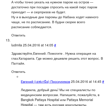
А чтобы точно уехать на нужном паром на остров —
достаточно при посадке спросить на какой пирс паром
приходит — и сюрпризов не будет.
Ну и в выходные дни паромы до Набана ходят намного
чаще, не по расписанию. В будни скорее всего
расписание соблюдается.
Ответить
ludmila
25.04.2016 at 14:05
#
Здравствуйте,Евгений. Помогите . Нужна операция на
глаз.Катаракта. Где можно дешевле решить этот вопрос. В
Паттайя.
Ответить
Евгений (เยฟเกนีย) Проскуряков
25.04.2016 at 14:45
#
Людмила, добрый день! Мы не специалисты по
медицинским вопросам. Напишите, пожалуйста, в
Bangkok Pattaya Hospital или Pattaya Memorial
Hospital — там есть русские консультанты.