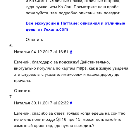
и Ко Самет. Отличные пляжи, отличные острова,
куда лучше, чем Ко Лан. Посмотрите наш прайс,
пожалуйста, там подробно описаны эти поездки:
Все экскурсии в Паттайе: описания и отличные
цены от Уехали.com
Ответить
Наталья
04.12.2017 at 16:51
#
Евгений, благодарю за подсказку! Действительно,
виртуально погуляла по картам maps, как в живую,увидела
эти штурвалы с указателями»соек» и нашла дорогу до
причала.
Ответить
Наталья
30.11.2017 at 22:32
#
Евгений, спасибо за ответ, только когда едешь на сонгтео,
не очень понятно,где Sji 16, где 15, может есть какой-то
заметный ориентир, где нужно выходить?