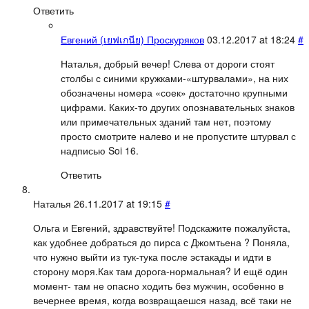
Ответить
Евгений (เยฟเกนีย) Проскуряков
03.12.2017 at 18:24
#
Наталья, добрый вечер! Слева от дороги стоят
столбы с синими кружками-«штурвалами», на них
обозначены номера «соек» достаточно крупными
цифрами. Каких-то других опознавательных знаков
или примечательных зданий там нет, поэтому
просто смотрите налево и не пропустите штурвал с
надписью Soi 16.
Ответить
Наталья
26.11.2017 at 19:15
#
Ольга и Евгений, здравствуйте! Подскажите пожалуйста,
как удобнее добраться до пирса с Джомтьена ? Поняла,
что нужно выйти из тук-тука после эстакады и идти в
сторону моря.Как там дорога-нормальная? И ещё один
момент- там не опасно ходить без мужчин, особенно в
вечернее время, когда возвращаешся назад, всё таки не