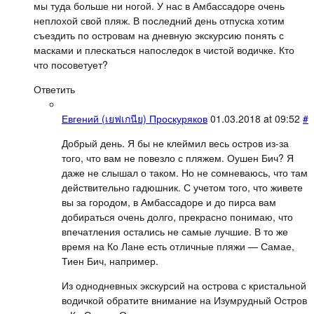
мы туда больше ни ногой. У нас в Амбассадоре очень
неплохой свой пляж. В последний день отпуска хотим
съездить по островам на дневную экскурсию понять с
масками и плескаться напоследок в чистой водичке. Кто
что посоветует?
Ответить
Евгений (เยฟเกนีย) Проскуряков
01.03.2018 at 09:52
#
Добрый день. Я бы не клеймил весь остров из-за
того, что вам не повезло с пляжем. Оушен Бич? Я
даже не слышал о таком. Но не сомневаюсь, что там
действительно гадюшник. С учетом того, что живете
вы за городом, в Амбассадоре и до пирса вам
добираться очень долго, прекрасно понимаю, что
впечатления остались не самые лучшие. В то же
время на Ко Лане есть отличные пляжи — Самае,
Тиен Бич, например.
Из однодневных экскурсий на острова с кристальной
водичкой обратите внимание на Изумрудный Остров