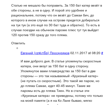
Статью не мешало бы поправить. За 150 бат катер везёт в
обе стороны, а не в одну. И порой это удобнее и
рациональнее, потому что он везёт до Самаи бич, до
которого в ином случае на острове придется добираться
на тук тук (а это ещё по 30 бат туда и обратно). То есть в
случае поездки на обычном пароме плюс тут тук выйдет
120 против 150 сразу до того пляжа.
Ответить
Евгений (เยฟเกนีย) Проскуряков
02.11.2017 at 08:20
#
И вам доброго дня. В статье упомянуты скоростные
катера, они везут за 150 бат в одну сторону.
Упомянутое вами плавсредство за 150 бат в две
стороны — это так называемый «Круизный катер»
(не путать со скоростным). Это такой же паром, но
до пляжа Самае, идет 40-45 минут. Такие же
паромы есть до пляжа Тиен. Но в статье эти
«Круизные катера» не приведены, потому что только
на моей памяти (а я на Ко Лане бываю, мягко