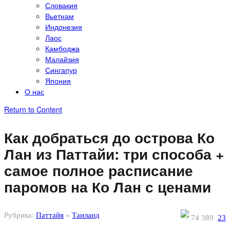
Словакия
Вьетнам
Индонезия
Лаос
Камбоджа
Малайзия
Сингапур
Япония
О нас
Return to Content
Как добраться до острова Ко
Лан из Паттайи: три способа +
самое полное расписание
паромов на Ко Лан с ценами
Рубрика:
Паттайя
»
Таиланд
74 389
23