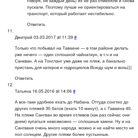
говоря, не каждый день) их не раз отменяли и снова
пускали. Поэтому лучше не ориентироваться на
транспорт, который работает нестабильно.
Ответить
Дмитрий
03.03.2017 at 11:39
#
Только что побывал на Таваене — в том районе делать
уже нечего — один сплошной чайнатаун, в т.ч и на
Санкван. А на Тонгланг уже даже не пляж, а банально
пристань для катеров и гидроциклов.Всюду шум и вонь(((
Ответить
Татьяна
16.05.2016 at 14:06
#
А все-таки удобнее ехать до Набана. Оттуда сонгтео до
других пляжей 30 батов (ехать 10 минут), а с Таваена 40.
На пляже Сангван во время отливов (как раз сейчас они
днем) купаться невозможно — сплошные камни. Ну и на
Сангване очень много народа, можно и не найти место не
пол солнцем. Другие пляжи более пустынные.