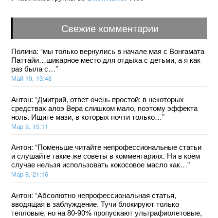
Свежие комментарии
Полина
: “
мы только вернулись в начале мая с Вонгамата
Паттайи…шикарное место для отдыха с детьми, а я как
раз была с…
”
Май 19, 13:48
Антон
: “
Дмитрий, ответ очень простой: в некоторых
средствах aлoэ Bepa слишком мало, поэтому эффекта
ноль. Ищите мази, в которых почти только…
”
Мар 9, 15:11
Антон
: “
Поменьше читайте непрофессиональные статьи
и слушайте такие же советы в комментариях. Ни в коем
случае нельзя использовать кокосовое масло как…
”
Мар 8, 21:16
Антон
: “
Абсолютно непрофессиональная статья,
вводящая в заблуждение. Тучи блокируют только
тепловые, но на 80-90% пропускают ультрафиолетовые,