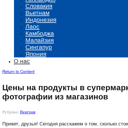
Словакия
Вьетнам
Индонезия
Лаос
Камбоджа
Малайзия
Сингапур
Япония
О нас
Return to Content
Цены на продукты в супермар
фотографии из магазинов
Рубрика:
Венгрия
Привет, друзья! Сегодня расскажем о том, сколько сто