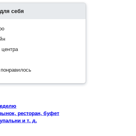
для себя
ро
айн
о центра
ь понравилось
неделю
рынок, ресторан, буфет
упальни и т. д.