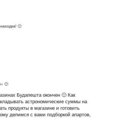
находка! 🙂
е» 🙂
газинах Будапешта окончен 🙂 Как
закладывать астрономические суммы на
ать продукты в магазине и готовить
тому делимся с вами подборкой апартов,