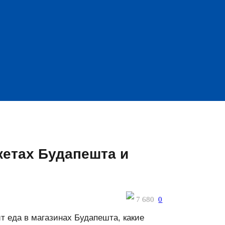
кетах Будапешта и
7 680
0
ит еда в магазинах Будапешта, какие