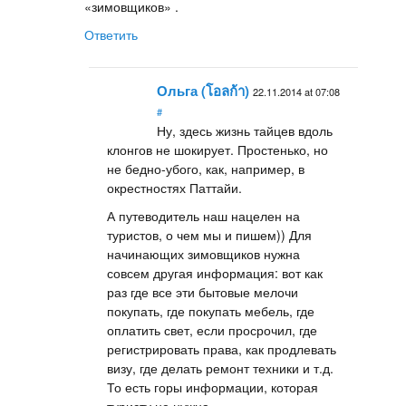
«зимовщиков» .
Ответить
Ольга (โอลก้า)
22.11.2014 at 07:08
#
Ну, здесь жизнь тайцев вдоль
клонгов не шокирует. Простенько, но
не бедно-убого, как, например, в
окрестностях Паттайи.
А путеводитель наш нацелен на
туристов, о чем мы и пишем)) Для
начинающих зимовщиков нужна
совсем другая информация: вот как
раз где все эти бытовые мелочи
покупать, где покупать мебель, где
оплатить свет, если просрочил, где
регистрировать права, как продлевать
визу, где делать ремонт техники и т.д.
То есть горы информации, которая
туристу не нужна.