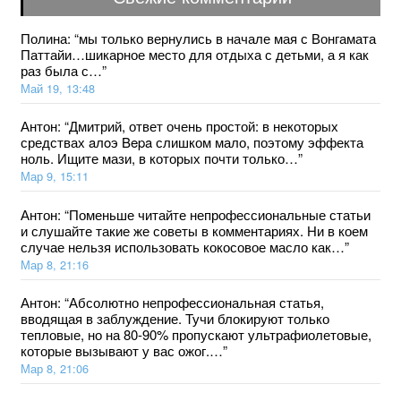
Полина
: “
мы только вернулись в начале мая с Вонгамата
Паттайи…шикарное место для отдыха с детьми, а я как
раз была с…
”
Май 19, 13:48
Антон
: “
Дмитрий, ответ очень простой: в некоторых
средствах aлoэ Bepa слишком мало, поэтому эффекта
ноль. Ищите мази, в которых почти только…
”
Мар 9, 15:11
Антон
: “
Поменьше читайте непрофессиональные статьи
и слушайте такие же советы в комментариях. Ни в коем
случае нельзя использовать кокосовое масло как…
”
Мар 8, 21:16
Антон
: “
Абсолютно непрофессиональная статья,
вводящая в заблуждение. Тучи блокируют только
тепловые, но на 80-90% пропускают ультрафиолетовые,
которые вызывают у вас ожог.…
”
Мар 8, 21:06