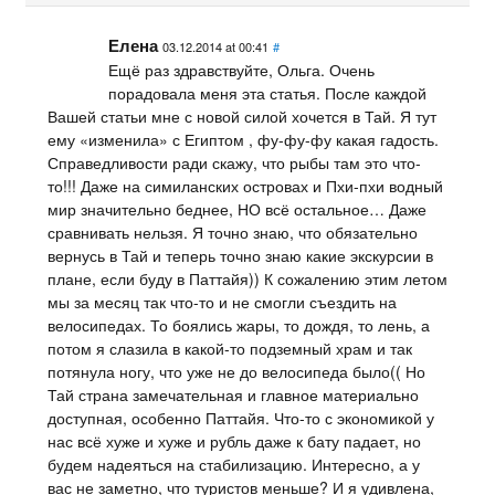
Елена
03.12.2014 at 00:41
#
Ещё раз здравствуйте, Ольга. Очень
порадовала меня эта статья. После каждой
Вашей статьи мне с новой силой хочется в Тай. Я тут
ему «изменила» с Египтом , фу-фу-фу какая гадость.
Справедливости ради скажу, что рыбы там это что-
то!!! Даже на симиланских островах и Пхи-пхи водный
мир значительно беднее, НО всё остальное… Даже
сравнивать нельзя. Я точно знаю, что обязательно
вернусь в Тай и теперь точно знаю какие экскурсии в
плане, если буду в Паттайя)) К сожалению этим летом
мы за месяц так что-то и не смогли съездить на
велосипедах. То боялись жары, то дождя, то лень, а
потом я слазила в какой-то подземный храм и так
потянула ногу, что уже не до велосипеда было(( Но
Тай страна замечательная и главное материально
доступная, особенно Паттайя. Что-то с экономикой у
нас всё хуже и хуже и рубль даже к бату падает, но
будем надеяться на стабилизацию. Интересно, а у
вас не заметно, что туристов меньше? И я удивлена,