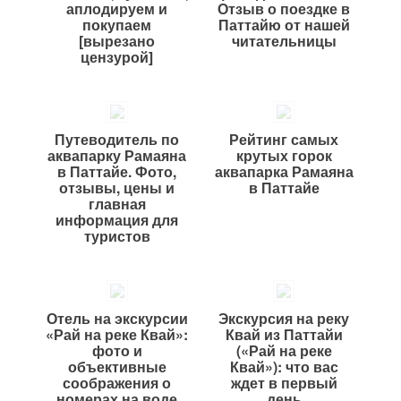
аплодируем и
Отзыв о поездке в
покупаем
Паттайю от нашей
[вырезано
читательницы
цензурой]
Путеводитель по
Рейтинг самых
аквапарку Рамаяна
крутых горок
в Паттайе. Фото,
аквапарка Рамаяна
отзывы, цены и
в Паттайе
главная
информация для
туристов
Отель на экскурсии
Экскурсия на реку
«Рай на реке Квай»:
Квай из Паттайи
фото и
(«Рай на реке
объективные
Квай»): что вас
соображения о
ждет в первый
номерах на воде
день