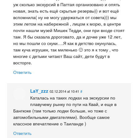
уж сколько экскурсий в Паттая организовано и опять
новая, знать есть ещё скрытые резервы)) и вот ещё
вспомнила( ну не могу удержаться от совета))) мы
этим летом на набережной , лицом к морю, в центре
почти нашли музей Мишек Тедди, они при входе стоят
там. Я бы сказала дороговато, да и дочке уже 12 лет,
но мы пошли со скуки….Я как в детство окунулась,
там куча игрушек, так миленько 🙂 это я к тому , что
многие с детьми читают Ваш сайт, дети будут в
восторге.
Ответить
LaY_zzz
02.12.2014 at 10:41
#
Каталась на таких лодках на экскурсии по
плавучему рынку по пути на Квай, и еще в
Бангкоке (там только лодки больше, но тоже с
автомобильными двигателями). Вообще самое
классное впечатление о Таиланде )
Ответить