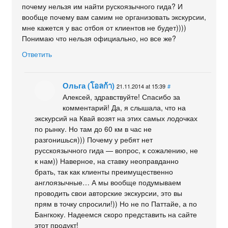
почему нельзя им найти рускоязычного гида? И
вообще почему вам самим не организовать экскурсии,
мне кажется у вас отбоя от клиентов не будет))))
Понимаю что нельзя официально, но все же?
Ответить
Ольга (โอลก้า)
21.11.2014 at 15:39
#
Алексей, здравствуйте! Спасибо за
комментарий! Да, я слышала, что на
экскурсий на Квай возят на этих самых лодочках
по рынку. Но там до 60 км в час не
разгонишься))) Почему у ребят нет
русскоязычного гида — вопрос, к сожалению, не
к нам)) Наверное, на ставку неоправданно
брать, так как клиенты преимущественно
англоязычные… А мы вообще подумываем
проводить свои авторские экскурсии, это вы
прям в точку спросили!)) Но не по Паттайе, а по
Бангкоку. Надеемся скоро представить на сайте
этот продукт!