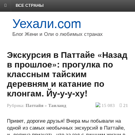
ВСЕ СТРАНЫ
Уехали.com
Блог Жени и Оли о любимых странах
Экскурсия в Паттайе «Назад
в прошлое»: прогулка по
классным тайским
деревням и катание по
клонгам. Йу-у-у-ху!
Рубрика:
Паттайя
»
Таиланд
15 083
21
Привет, дорогие друзья! Вчера мы побывали на
одной из самых необычных экскурсий в Паттайе,
и, должна признать, что за год с лишним жизни в