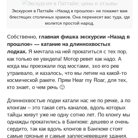
Экскурсия в Паттайе «Назад в прошлое» не покажет вам
блестящих столичных храмов. Она перенесет вас туда, где
молится простой народ.
Собственно,
главная фишка экскурсии «Назад в
прошлое» — катание на длиннохвостых
Я мечтала на ней прокатиться с тех пор,
лодках.
как только ее увидела! Мотор ревет как надо. А
когда мы проезжали под мостами, эхо его рев
утраивало, и казалось, что мы летим на какой-то
космической ракете. Прям Hear my Roar, для тех,
кто знает, о чем речь 🙂
Длиннохвостые лодки катали нас не по речке, а по
клонгам – это такая сеть каналов, вдоль которых
тайцы живут уже не одну сотню лет. По клонгу мы
однажды прокатились в Бангкоке: дешево и очень
сердито, так как вдоль клонгов в Бангкоке стоят
самые грязные и самые заплесневевшие здания.