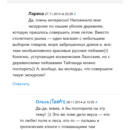
Лариса
27.11.2014 at 22:29
#
Да, очень интересно! Напомнило мне
экскурсию по нашим убогим деревням,
которую пришлось совершить этим летом. Вместо
столетнего рынка — один магазин с небольшим
выбором товаров, море заброшенных домов и, все-
таки необыкновенно красивые русские пейзажи)))
Конечно, уступающие космическим Лаосским, но с
деревенскими пейзажами Тайланда можно
поспорить)) А, вообще, вы молодцы, что совершили
такую экскурсию!
Ответить
Ольга (โอลก้า)
28.11.2014 at 12:50
#
Да-да, мама, я бы поспорила на эту
тему! :)) Это же тоже дело вкуса — кто-
то любит поля и леса, кто-то — пальмы и
тропические клонги с плавающими там