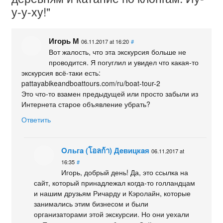
у-у-ху!"
Игорь М
06.11.2017 at 16:20
#
Вот жалость, что эта экскурсия больше не
проводится. Я погуглил и увидел что какая-то
экскурсия всё-таки есть:
pattayabikeandboattours.com/ru/boat-tour-2
Это что-то взамен предыдущей или просто забыли из
Интернета старое объявление убрать?
Ответить
Oльгa (โอลก้า) Дeвицкaя
06.11.2017 at
16:35
#
Игорь, добрый день! Да, это ссылка на
сайт, который принадлежал когда-то голландцам
и нашим друзьям Ричарду и Кэролайн, которые
занимались этим бизнесом и были
организаторами этой экскурсии. Но они уехали