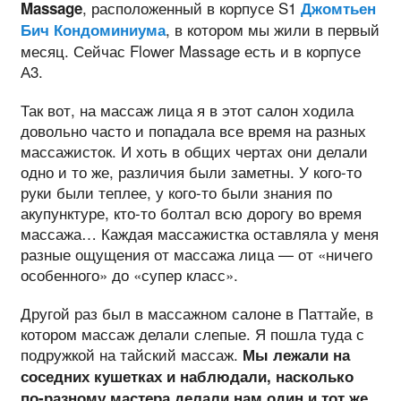
, расположенный в корпусе S1
Massage
Джомтьен
, в котором мы жили в первый
Бич Кондоминиума
месяц. Сейчас Flower Massage есть и в корпусе
А3.
Так вот, на массаж лица я в этот салон ходила
довольно часто и попадала все время на разных
массажисток. И хоть в общих чертах они делали
одно и то же, различия были заметны. У кого-то
руки были теплее, у кого-то были знания по
акупунктуре, кто-то болтал всю дорогу во время
массажа… Каждая массажистка оставляла у меня
разные ощущения от массажа лица — от «ничего
особенного» до «супер класс».
Другой раз был в массажном салоне в Паттайе, в
котором массаж делали слепые. Я пошла туда с
подружкой на тайский массаж.
Мы лежали на
соседних кушетках и наблюдали, насколько
по-разному мастера делали нам один и тот же