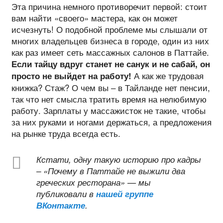
Эта причина немного противоречит первой: стоит
вам найти «своего» мастера, как он может
исчезнуть! О подобной проблеме мы слышали от
многих владельцев бизнеса в городе, один из них
как раз имеет сеть массажных салонов в Паттайе.
Если тайцу вдруг станет не санук и не сабай, он
А как же трудовая
просто не выйдет на работу!
книжка? Стаж? О чем вы – в Тайланде нет пенсии,
так что нет смысла тратить время на нелюбимую
работу. Зарплаты у массажисток не такие, чтобы
за них руками и ногами держаться, а предложения
на рынке труда всегда есть.
Кстати, одну такую историю про кадры
– «Почему в Паттайе не выжили два
греческих ресторана» — мы
публиковали в
нашей группе
ВКонтакте
.