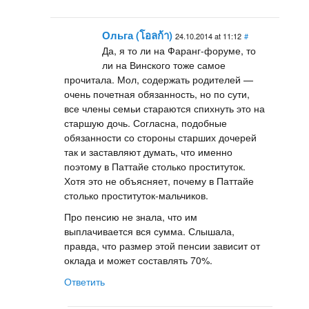
Ольга (โอลก้า)
24.10.2014 at 11:12
#
Да, я то ли на Фаранг-форуме, то
ли на Винского тоже самое
прочитала. Мол, содержать родителей —
очень почетная обязанность, но по сути,
все члены семьи стараются спихнуть это на
старшую дочь. Согласна, подобные
обязанности со стороны старших дочерей
так и заставляют думать, что именно
поэтому в Паттайе столько проституток.
Хотя это не объясняет, почему в Паттайе
столько проституток-мальчиков.
Про пенсию не знала, что им
выплачивается вся сумма. Слышала,
правда, что размер этой пенсии зависит от
оклада и может составлять 70%.
Ответить