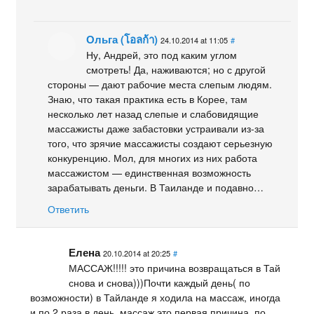
Ольга (โอลก้า)
24.10.2014 at 11:05
#
Ну, Андрей, это под каким углом
смотреть! Да, наживаются; но с другой
стороны — дают рабочие места слепым людям.
Знаю, что такая практика есть в Корее, там
несколько лет назад слепые и слабовидящие
массажисты даже забастовки устраивали из-за
того, что зрячие массажисты создают серьезную
конкуренцию. Мол, для многих из них работа
массажистом — единственная возможность
зарабатывать деньги. В Таиланде и подавно…
Ответить
Елена
20.10.2014 at 20:25
#
МАССАЖ!!!!! это причина возвращаться в Тай
снова и снова)))Почти каждый день( по
возможности) в Тайланде я ходила на массаж, иногда
и по 2 раза в день. массаж это первая причина, по