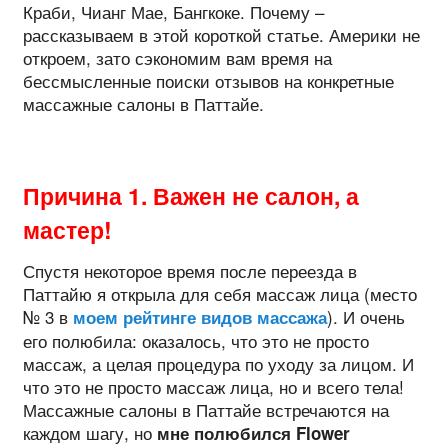
Краби, Чианг Мае, Бангкоке. Почему –
рассказываем в этой короткой статье. Америки не
откроем, зато сэкономим вам время на
бессмысленные поиски отзывов на конкретные
массажные салоны в Паттайе.
Причина 1. Важен не салон, а
мастер!
Спустя некоторое время после переезда в
Паттайю я открыла для себя массаж лица (место
№ 3 в
). И очень
моем рейтинге видов массажа
его полюбила: оказалось, что это не просто
массаж, а целая процедура по уходу за лицом. И
что это не просто массаж лица, но и всего тела!
Массажные салоны в Паттайе встречаются на
каждом шагу, но
мне полюбился Flower