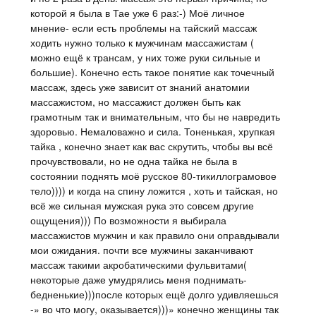
которой я была в Тае уже 6 раз:-) Моё личное
мнение- если есть проблемы на тайский массаж
ходить нужно только к мужчинам массажистам (
можно ещё к трансам, у них тоже руки сильные и
большие). Конечно есть такое понятие как точечный
массаж, здесь уже зависит от знаний анатомии
массажистом, но массажист должен быть как
грамотным так и внимательным, что бы не навредить
здоровью. Немаловажно и сила. Тоненькая, хрупкая
тайка , конечно знает как вас скрутить, чтобы вы всё
прочувствовали, но не одна тайка не была в
состоянии поднять моё русское 80-тикиллограмовое
тело)))) и когда на спину ложится , хоть и тайская, но
всё же сильная мужская рука это совсем другие
ощущения))) По возможности я выбирала
массажистов мужчин и как правило они оправдывали
мои ожидания. почти все мужчины заканчивают
массаж такими акробатическими фульвитами(
некоторые даже умудрялись меня поднимать-
бедненькие)))после которых ещё долго удивляешься
-» во что могу, оказывается)))» конечно женщины так