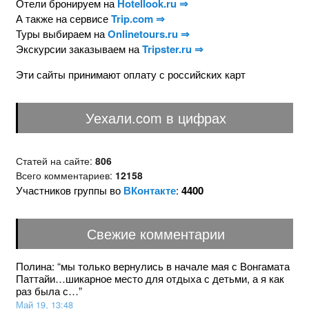
Отели бронируем на
Hotellook.ru ⇒
А также на сервисе
Trip.com ⇒
Туры выбираем на
Onlinetours.ru ⇒
Экскурсии заказываем на
Tripster.ru ⇒
Эти сайты принимают оплату с российских карт
Уехали.com в цифрах
Статей на сайте:
806
Всего комментариев:
12158
Участников группы во
ВКонтакте
:
4400
Свежие комментарии
Полина
: “
мы только вернулись в начале мая с Вонгамата
Паттайи…шикарное место для отдыха с детьми, а я как
раз была с…
”
Май 19, 13:48