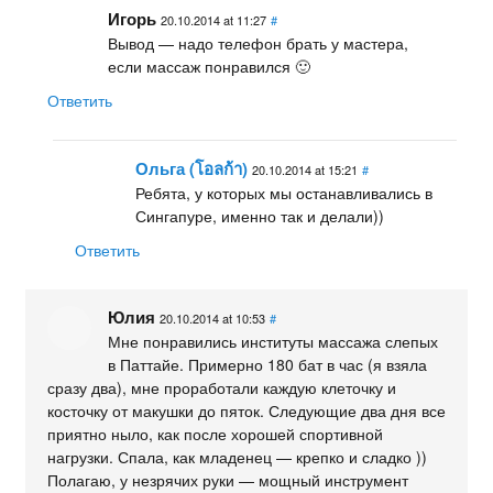
Игорь
20.10.2014 at 11:27
#
Вывод — надо телефон брать у мастера,
если массаж понравился 🙂
Ответить
Ольга (โอลก้า)
20.10.2014 at 15:21
#
Ребята, у которых мы останавливались в
Сингапуре, именно так и делали))
Ответить
Юлия
20.10.2014 at 10:53
#
Мне понравились институты массажа слепых
в Паттайе. Примерно 180 бат в час (я взяла
сразу два), мне проработали каждую клеточку и
косточку от макушки до пяток. Следующие два дня все
приятно ныло, как после хорошей спортивной
нагрузки. Спала, как младенец — крепко и сладко ))
Полагаю, у незрячих руки — мощный инструмент