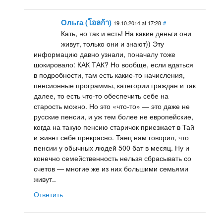
Ольга (โอลก้า)
19.10.2014 at 17:28
#
Кать, но так и есть! На какие деньги они
живут, только они и знают)) Эту
информацию давно узнали, поначалу тоже
шокировало: КАК ТАК? Но вообще, если вдаться
в подробности, там есть какие-то начисления,
пенсионные программы, категории граждан и так
далее, то есть что-то обеспечить себе на
старость можно. Но это «что-то» — это даже не
русские пенсии, и уж тем более не европейские,
когда на такую пенсию старичок приезжает в Тай
и живет себе прекрасно. Таец нам говорил, что
пенсии у обычных людей 500 бат в месяц. Ну и
конечно семейственность нельзя сбрасывать со
счетов — многие же из них большими семьями
живут..
Ответить