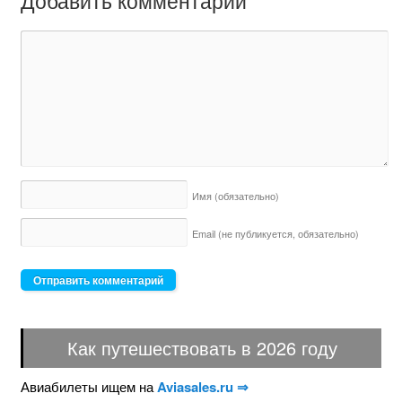
Добавить комментарий
Имя
(обязательно)
Email (не публикуется,
обязательно)
Как путешествовать в 2026 году
Авиабилеты ищем на
Aviasales.ru ⇒