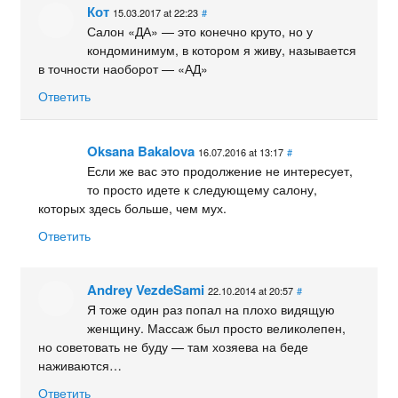
Кот
15.03.2017 at 22:23
#
Салон «ДА» — это конечно круто, но у
кондоминимум, в котором я живу, называется
в точности наоборот — «АД»
Ответить
Oksana Bakalova
16.07.2016 at 13:17
#
Если же вас это продолжение не интересует,
то просто идете к следующему салону,
которых здесь больше, чем мух.
Ответить
Andrey VezdeSami
22.10.2014 at 20:57
#
Я тоже один раз попал на плохо видящую
женщину. Массаж был просто великолепен,
но советовать не буду — там хозяева на беде
наживаются…
Ответить