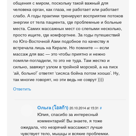
общения с миром, поскольку такой важный для
человека орган, как глаза, не работает или работает
слабо. А годы практики тренируют восприятие потоков
энергии от тела пациента, где проблемные и больные
места. Самих массажных мест со слепыми несколько,
просто ищите, где комфортнее. За годы путешествий
по Юго-Восточной Азии подобное по качеству я
встречала лишь на Керале. Но помните — если
массаж для вас — это чтобы приятно и нежно
помяли-погладили, то это не туда. Там жестко и
сильно, завяжут узлом в тройной морской, а на писк
‘ай, больно!’ ответят ‘сисяса бойна потом хоошо’. Ну,
так многие говорят, но эти ведь не соврут ))))
Ответить
Ольга (โอลก้า)
20.10.2014 at 15:31
#
Юлия, спасибо за интересный
комментарий! Вы знаете, я тоже
ожидала, что незрячий массажист лучше
чувствует тело, мышцы и всякие проблемки.