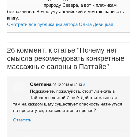
природу Севера, а вот к пляжикам
безразлична. Вечно учу английский и мечтаю написать
книгу.
Смотреть все публикации автора Ольга Девицкая
→
26 коммент. к статье "Почему нет
смысла рекомендовать конкретные
массажные салоны в Паттайе"
Светлана
05.12.2018 at 12:43
#
Подскажите, пожалуйста, стоит ли ехать в
Тайланд с дочкой 7 лет? Действительно ли
там на каждом шагу существует опасность наткнуться
на проституток, трансвеститов и прочее?
Ответить