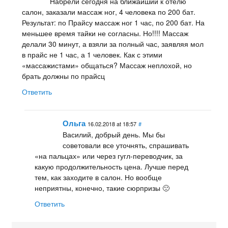
Набрели сегодня на ближайший к отелю
салон, заказали массаж ног, 4 человека по 200 бат.
Результат: по Прайсу массаж ног 1 час, по 200 бат. На
меньшее время тайки не согласны. Но!!!! Массаж
делали 30 минут, а взяли за полный час, заявляя мол
в прайс не 1 час, а 1 человек. Как с этими
«массажистами» общаться? Массаж неплохой, но
брать должны по прайсц
Ответить
Ольга
16.02.2018 at 18:57
#
Василий, добрый день. Мы бы
советовали все уточнять, спрашивать
«на пальцах» или через гугл-переводчик, за
какую продолжительность цена. Лучше перед
тем, как заходите в салон. Но вообще
неприятны, конечно, такие сюрпризы 🙁
Ответить